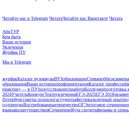
Читайте нас в Telegram
Читать
Читайте нас Вконтакте
Читать
АбиТУР
Кем быть
Ваши истории
Увлечения
Журфак ПУ
Мы в Telegram
журфак
Каталог вузов
вузы
ВУЗ
образование
Семья
хобби
экзамен
образования
Ваши истории
профориентация
Каталог профессий
практику — в ПУ!
искусство
книги
работа
Колледжи
подготовка 
2024
Учитель
Конкурс
Театр
увлечения
ЕГЭ-2025
ЕГЭ 2018
экзаме
Петербург
советы психолога
студенты
фестиваль
личный опыт
ро
год
тренды
Востребованные
творчество
ОГЭ
итоговое сочинение
язык
школа
путешествия
Сочинение
Куда сходить
фильмы и сери