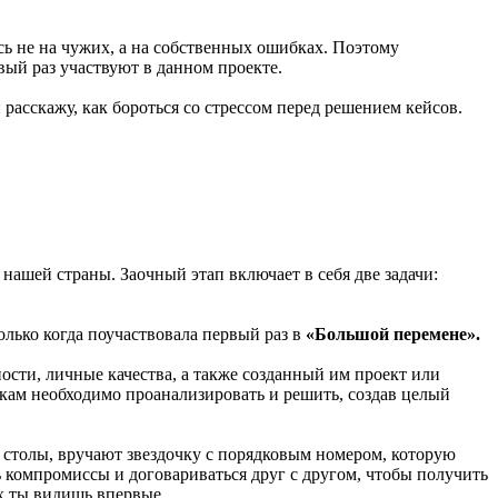
сь не на чужих, а на собственных ошибках. Поэтому
вый раз участвуют в данном проекте.
 расскажу, как бороться со стрессом перед решением кейсов.
 нашей страны. Заочный этап включает в себя две задачи:
олько когда поучаствовала первый раз в
«Большой перемене».
сти, личные качества, а также созданный им проект или
кам необходимо проанализировать и решить, создав целый
е столы, вручают звездочку с порядковым номером, которую
ь компромиссы и договариваться друг с другом, чтобы получить
ых ты видишь впервые.