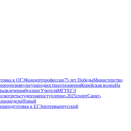
отовка к ОГЭ
Концерт
профессии
75 лет Победы
Министерство
ие
рецензия
культура
подростки
отношения
Корейская волна
На
развлечения
буллинг
Учителя
МГУ
ЕГЭ
осмотреть
студентам
поступление-2025
спорт
Санкт-
кинонедели
Новый
ера
подготовка к ЕГЭ
интервью
русский