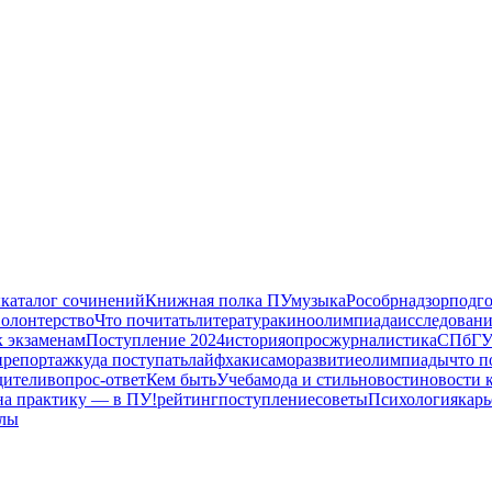
ы
каталог сочинений
Книжная полка ПУ
музыка
Рособрнадзор
подг
волонтерство
Что почитать
литература
кино
олимпиада
исследован
к экзаменам
Поступление 2024
история
опрос
журналистика
СПбГУ
н
репортаж
куда поступать
лайфхаки
саморазвитие
олимпиады
что п
дители
вопрос-ответ
Кем быть
Учеба
мода и стиль
новости
новости 
на практику — в ПУ!
рейтинг
поступление
советы
Психология
карь
алы