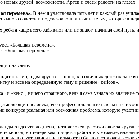
 новых друзей, возможности, Артек и слезы радости на глазах.
ая перемена».
В нём я участвовала пять лет и каждый раз учила
ать много советов и подсказок юным начинателям, которые в пер
 ребята чаще всего забывают или не знают, начиная свой путь, и
са «Большая перемена».
рации на сайте.
одит онлайн, а два других — очно, в различных детских лагерях
итку и эссе на определенную тему и решение «кейсов».
 и «кейс», ничего страшного, ведь я сама узнала их значение т
дставляющий человека, его профессиональные навыки и способно
и конкурса реальная или возможная проблема, которую участни
оманды от десяти до двенадцати человек, рассаживают за круглы
ие кейсов, но теперь вам придется работать в команде, находит
 теперь продукт зависит не только от тебя, но и от людей, котор