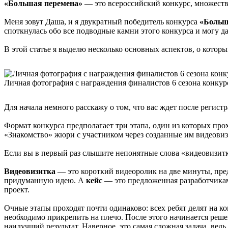
«Большая перемена»
— это всероссийский конкурс, множество
Меня зовут Даша, и я двукратный победитель конкурса
«Больш
споткнулась обо все подводные камни этого конкурса и могу д
В этой статье я выделю несколько основных аспектов, о которых
Личная фотография с награждения финалистов 6 сезона конкур
Для начала немного расскажу о том, что вас ждет после регист
Формат конкурса предполагает три этапа, один из которых прох
«Знакомство» жюри с участником через созданные им видеовиз
Если вы в первый раз слышите непонятные слова «видеовизитка»
Видеовизитка
— это короткий видеоролик на две минуты, пре
придуманную идею. А
кейс
— это предложенная разработчикам
проект.
Очные этапы проходят почти одинаково: всех ребят делят на к
необходимо прикрепить на плечо. После этого начинается решен
наилучший результат. Наверное, это самая сложная задача, ведь