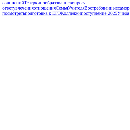
сочинений
Театр
кино
образование
вопрос-
ответ
увлечения
отношения
Семья
Учителя
Востребованные
самор
посмотреть
подготовка к ЕГЭ
Колледжи
поступление-2025
Учеба