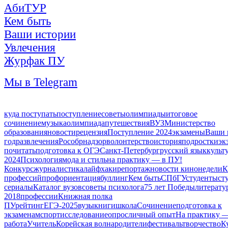
АбиТУР
Кем быть
Ваши истории
Увлечения
Журфак ПУ
Мы в Telegram
куда поступать
поступление
советы
олимпиады
итоговое
сочинение
музыка
олимпиада
путешествия
ВУЗ
Министерство
образования
новости
рецензия
Поступление 2024
экзамены
Ваши 
год
развлечения
Рособрнадзор
волонтерство
история
подростки
эк
почитать
подготовка к ОГЭ
Санкт-Петербург
русский язык
культ
2024
Психология
мода и стиль
на практику — в ПУ!
Конкурс
журналистика
лайфхаки
репортаж
новости кинонедели
К
профессий
профориентация
буллинг
Кем быть
СПбГУ
студенты
ст
сериалы
Каталог вузов
советы психолога
75 лет Победы
литерату
2018
профессии
Книжная полка
ПУ
рейтинг
ЕГЭ-2025
вузы
книги
школа
Сочинение
подготовка к
экзаменам
спорт
исследование
опрос
личный опыт
На практику 
работа
Учитель
Корейская волна
родители
фестиваль
творчество
К