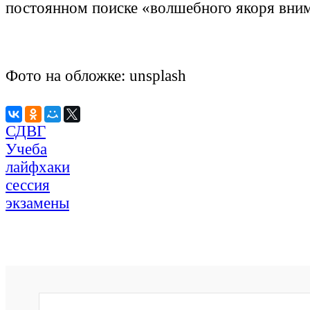
постоянном поиске «волшебного якоря вни
Фото на обложке: unsplash
СДВГ
Учеба
лайфхаки
сессия
экзамены