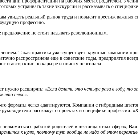
вести дни профориентации на рабочих местах родителей. Ученики
 готовых устраивать такие экскурсии и рассказывать о специфике
ам увидеть реальный рынок труда и повысит престиж важных сп
 будущую профессию.
е предложение не стоит называть революционным.
ичением. Такая практика уже существует: крупные компании пр
аточно распространена еще в советские годы, предприятия всегд
нт и автор книг по карьере и поиску персонала
мат нужно расширять:
«Если делать это четыре раза в году, то
ов это плюс».
 что форматы легко адаптируются. Компании с гибридным штатом
 руководители расскажут о проектах и специфике профессий:
«К
ут знакомиться с работой родителей в нестандартных сферах,
Вал
стремится к нулю, поэтому тут вообще не надо об этом пережи