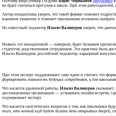
Поэтому вице-спикер Госдумы
Борис Чернышов
предложил
в
не будет считаться прогулом в школе. При этом работодателей,
Автор инициативы уверен, что такой формат поможет подростк
взаимное уважение и поможет школьникам осознанно выбрать
Но известный хедхантер
Ильгиз Валинуров
уверен, что данно
Назвать это инициативой — наверное, будет большим преувел
студентов, родственников сотрудников. Эта практика была дост
Ильгиз Валинуров, российский хедхантер, карьерный консульта
При этом эксперт поддерживает саму идею и считает, что фор
формировать лояльность будущих сотрудников, и для школьник
Что касается удаленной работы,
Ильгиз Валинуров
указывает,
дистанционные организации — устраивать онлайн-встречи, где
подчеркивает эксперт.
Что касается скептических вопросов о том, как школьники буд
того, что ночной клуб будет делать день открытых дверей, 