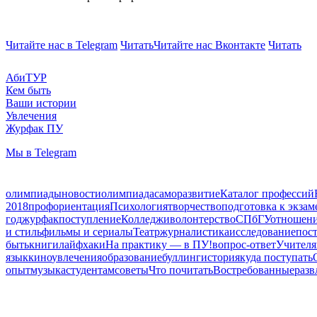
Читайте нас в Telegram
Читать
Читайте нас Вконтакте
Читать
АбиТУР
Кем быть
Ваши истории
Увлечения
Журфак ПУ
Мы в Telegram
олимпиады
новости
олимпиада
саморазвитие
Каталог профессий
2018
профориентация
Психология
творчество
подготовка к экзам
год
журфак
поступление
Колледжи
волонтерство
СПбГУ
отношен
и стиль
фильмы и сериалы
Театр
журналистика
исследование
пос
быть
книги
лайфхаки
На практику — в ПУ!
вопрос-ответ
Учителя
язык
кино
увлечения
образование
буллинг
история
куда поступать
опыт
музыка
студентам
советы
Что почитать
Востребованные
разв