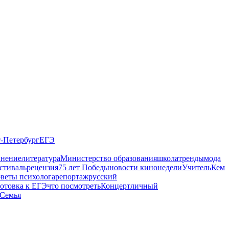
-Петербург
ЕГЭ
нение
литература
Министерство образования
школа
тренды
мода
стиваль
рецензия
75 лет Победы
новости кинонедели
Учитель
Кем
оветы психолога
репортаж
русский
отовка к ЕГЭ
что посмотреть
Концерт
личный
Семья