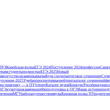
ВУЗ
Корейская волна
ЕГЭ 2024
Поступление 2024
профессии
Санкт
енам
студенты
подростки
ЕГЭ-2025
Новый
ия
искусство
экзамен
карьера
Куда сходить
итоговое сочинение
Сочи
тупление-2025
Учеба
опрос
интервью
рейтинг
каталог сочинений
фе
на практику — в ПУ!
спорт
Каталог вузов
Конкурс
Рособрнадзор
с
ОГЭ
культура
экзамены
хобби
подготовка к ОГЭ
Ваши истории
подг
лечения
МГУ
работа
путешествия
вузы
Книжная полка ПУ
родители