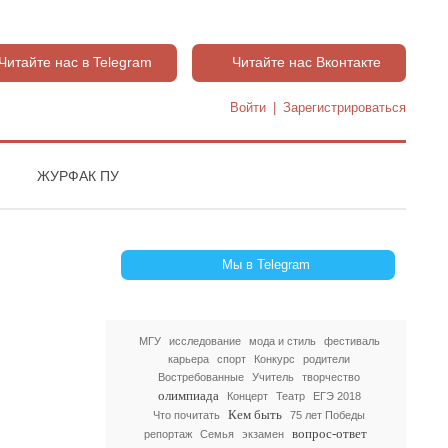
Читайте нас в Telegram
Читайте нас Вконтакте
Войти
|
Зарегистрироваться
ЖУРФАК ПУ
Мы в Telegram
МГУ
исследование
мода и стиль
фестиваль
карьера
спорт
Конкурс
родители
Востребованные
Учитель
творчество
олимпиада
Концерт
Театр
ЕГЭ 2018
Кем быть
Что почитать
75 лет Победы
вопрос-ответ
репортаж
Семья
экзамен