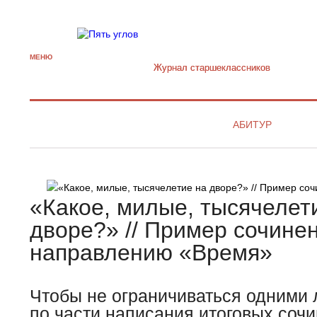
МЕНЮ
Журнал старшекласcников
АБИТУР
«Какое, милые, тысячелет
дворе?» // Пример сочине
направлению «Время»
Чтобы не ограничиваться одними
по части написания итоговых соч