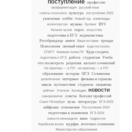
поступление
профессии
профориентация
русский язык
культура
советы психолога
поступление-2025
увлечения
хобби
Новый год
олимпиады
музыка
ВУЗ
волонтерство
буллинг
опрос
Каталог вузов
искусство
подготовка к ЕГЭ
журналистика
Рособрнадзор
книги
тренды
Ваши истории
Психология
личный опыт
куда поступать
Куда сходить
СПбГУ
Книжная полка ПУ
работа
студентам
Учеба
подготовка к ОГЭ
что посмотреть
рецензия
каталог сочинений
На практику — в ПУ!
на практику — в ПУ!
образование
история
ОГЭ
Сочинение
интервью
фильмы и сериалы
развлечения
школа
путешествия
студенты
экзамены
новости
рейтинг
Учителя
Колледжи
советы
Каталог профессий
саморазвитие
вузы
литература
Санкт-Петербург
ЕГЭ-2025
лайфхаки
отношения
Поступление 2024
подготовка к экзаменам
ЕГЭ 2024
кино
новости кинонедели
подростки
журфак
итоговое сочинение
Корейская волна
Министерство образования