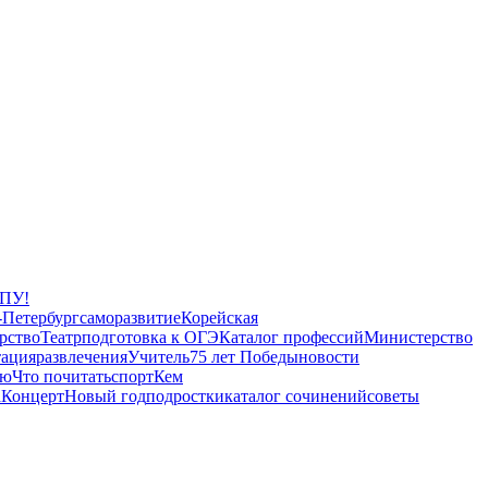
 ПУ!
-Петербург
саморазвитие
Корейская
рство
Театр
подготовка к ОГЭ
Каталог профессий
Министерство
тация
развлечения
Учитель
75 лет Победы
новости
ью
Что почитать
спорт
Кем
а
Концерт
Новый год
подростки
каталог сочинений
советы