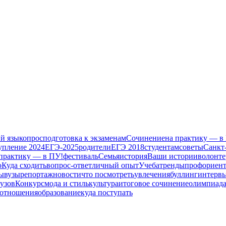
й язык
опрос
подготовка к экзаменам
Сочинение
на практику — в
упление 2024
ЕГЭ-2025
родители
ЕГЭ 2018
студентам
советы
Санкт
практику — в ПУ!
фестиваль
Семья
история
Ваши истории
волонте
о
Куда сходить
вопрос-ответ
личный опыт
Учеба
тренды
профориен
ы
вузы
репортаж
новости
что посмотреть
увлечения
буллинг
интерв
вузов
Конкурс
мода и стиль
культура
итоговое сочинение
олимпиад
отношения
образование
куда поступать