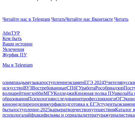
Читайте нас в Telegram
Читать
Читайте нас Вконтакте
Читать
АбиТУР
Кем быть
Ваши истории
Увлечения
Журфак ПУ
Мы в Telegram
олимпиады
музыка
поступление
экзамен
ЕГЭ 2024
Учителя
русски
искусство
ВУЗ
Востребованные
СПбГУ
работа
Рособрнадзор
Пост
волна
рейтинг
хобби
МГУ
Колледжи
Книжная полка ПУ
школа
На 
образования
Психология
исследование
профессии
книги
ОГЭ
кин
кинонедели
рецензия
журфак
подготовка к ЕГЭ
студенты
экзамен
быть
поступление-2025
карьера
творчество
путешествия
Каталог 
психолога
лайфхаки
фильмы и сериалы
литература
журналистика