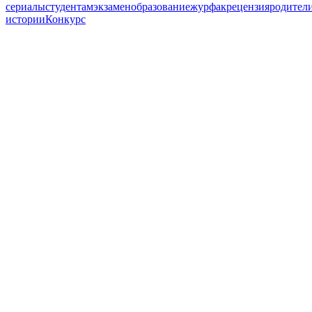
сериалы
студентам
экзамен
образование
журфак
рецензия
родител
истории
Конкурс