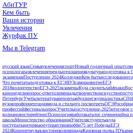
АбиТУР
Кем быть
Ваши истории
Увлечения
Журфак ПУ
Мы в Telegram
русский язык
Семья
увлечения
спорт
Новый год
личный опыт
сов
психолога
развлечения
тренды
отношения
культура
подготовка к
экзаменам
Поступление 2024
Колледжи
Кем быть
исследование
с
Что почитать
подготовка к ЕГЭ
ВУЗ
саморазвитие
ЕГЭ
2018
волонтерство
ЕГЭ-2025
экзамены
Куда сходить
лайфхаки
Вос
кинонедели
вопрос-ответ
олимпиады
творчество
искусство
посту
Петербург
Учеба
литература
репортаж
буллинг
журналистика
СПб
вузов
профориентация
мода и стиль
что посмотреть
ОГЭ
Рособрна
профессий
фестиваль
опрос
Учитель
поступление-2025
итоговое 
волна
новости
рейтинг
Психология
работа
каталог сочинений
на 
школа
Министерство образования
Учителя
студенты
куда
поступать
интервью
путешествия
хобби
75 лет Победы
ЕГЭ
2024
Концерт
музыка
история
олимпиада
Книжная полка ПУ
карь