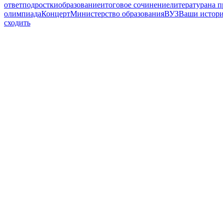
ответ
подростки
образование
итоговое сочинение
литература
на 
олимпиада
Концерт
Министерство образования
ВУЗ
Ваши истор
сходить