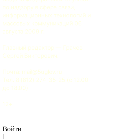
по надзору в сфере связи, 
информационных технологий и 
массовых коммуникаций 06 
августа 2009 г.
Главный редактор — Грачев 
Сергей Викторович.
Почта: 
mail@5uglov.ru
Тел. 8 (812) 274-35-25 (c 12.00 
до 18.00)
12+
Войти
|