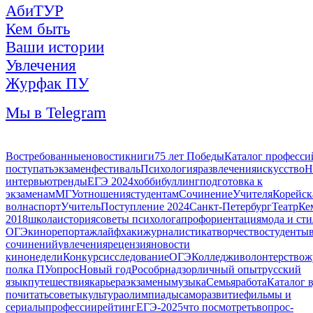
АбиТУР
Кем быть
Ваши истории
Увлечения
Журфак ПУ
Мы в Telegram
Востребованные
новости
книги
75 лет Победы
Каталог професси
поступать
экзамен
фестиваль
Психология
развлечения
искусство
Н
интервью
тренды
ЕГЭ 2024
хобби
буллинг
подготовка к
экзаменам
МГУ
отношения
студентам
Сочинение
Учителя
Корейск
волна
спорт
Учитель
Поступление 2024
Санкт-Петербург
Театр
Ке
2018
школа
история
советы психолога
профориентация
мода и сти
ОГЭ
кино
репортаж
лайфхаки
журналистика
творчество
студенты
сочинений
увлечения
рецензия
новости
кинонедели
Конкурс
исследование
ОГЭ
Колледжи
волонтерство
ж
полка ПУ
опрос
Новый год
Рособрнадзор
личный опыт
русский
язык
путешествия
карьера
экзамены
музыка
Семья
работа
Каталог 
почитать
советы
культура
олимпиады
саморазвитие
фильмы и
сериалы
профессии
рейтинг
ЕГЭ-2025
что посмотреть
вопрос-