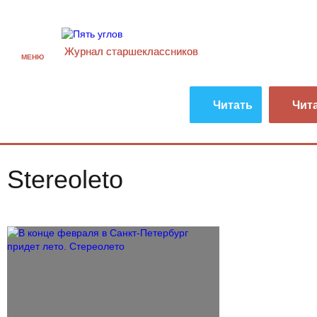
Журнал старшекласcников
МЕНЮ
Читать
Чит
Stereoleto