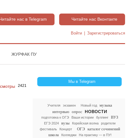
Читайте нас в Telegram
Читайте нас Вконтакте
Войти
|
Зарегистрироваться
ЖУРФАК ПУ
Мы в Telegram
2421
музыка
Учителя
экзамен
Новый год
новости
интервью
опрос
ВУЗ
подготовка к ОГЭ
Ваши истории
буллинг
вузы
ЕГЭ 2024
Корейская волна
родители
ОГЭ
каталог сочинений
фестиваль
Концерт
школа
Колледжи
На практику — в ПУ!