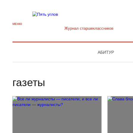
МЕНЮ
Журнал старшекласcников
АБИТУР
газеты