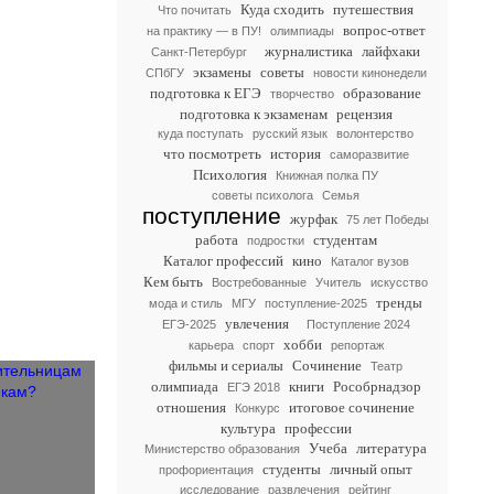
Куда сходить
путешествия
Что почитать
вопрос-ответ
на практику — в ПУ!
олимпиады
журналистика
лайфхаки
Санкт-Петербург
экзамены
советы
СПбГУ
новости кинонедели
подготовка к ЕГЭ
образование
творчество
подготовка к экзаменам
рецензия
куда поступать
русский язык
волонтерство
что посмотреть
история
саморазвитие
Психология
Книжная полка ПУ
советы психолога
Семья
поступление
журфак
75 лет Победы
работа
студентам
подростки
Каталог профессий
кино
Каталог вузов
Кем быть
Востребованные
Учитель
искусство
тренды
мода и стиль
МГУ
поступление-2025
увлечения
ЕГЭ-2025
Поступление 2024
хобби
карьера
спорт
репортаж
фильмы и сериалы
Сочинение
Театр
олимпиада
книги
Рособрнадзор
ЕГЭ 2018
отношения
итоговое сочинение
Конкурс
культура
профессии
Учеба
литература
Министерство образования
студенты
личный опыт
профориентация
исследование
развлечения
рейтинг