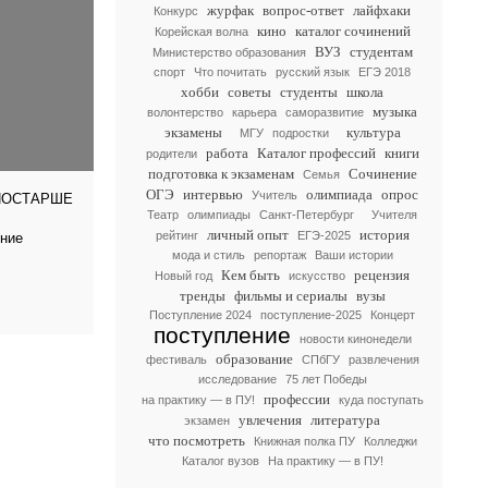
журфак
вопрос-ответ
лайфхаки
Конкурс
кино
каталог сочинений
Корейская волна
ВУЗ
студентам
Министерство образования
спорт
Что почитать
русский язык
ЕГЭ 2018
хобби
советы
студенты
школа
музыка
волонтерство
карьера
саморазвитие
экзамены
культура
МГУ
подростки
работа
Каталог профессий
книги
родители
подготовка к экзаменам
Сочинение
Семья
ОГЭ
интервью
олимпиада
опрос
Учитель
ПОСТАРШЕ
Театр
олимпиады
Санкт-Петербург
Учителя
личный опыт
история
рейтинг
ЕГЭ-2025
тние
мода и стиль
репортаж
Ваши истории
Кем быть
рецензия
Новый год
искусство
тренды
фильмы и сериалы
вузы
Поступление 2024
поступление-2025
Концерт
поступление
новости кинонедели
образование
фестиваль
СПбГУ
развлечения
исследование
75 лет Победы
профессии
на практику — в ПУ!
куда поступать
увлечения
литература
экзамен
что посмотреть
Книжная полка ПУ
Колледжи
Каталог вузов
На практику — в ПУ!