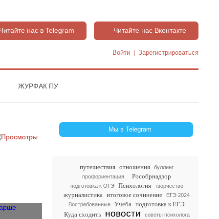
Читайте нас в Telegram
Читайте нас Вконтакте
Войти
|
Зарегистрироваться
ЖУРФАК ПУ
Мы в Telegram
путешествия
отношения
буллинг
Рособрнадзор
профориентация
Психология
подготовка к ОГЭ
творчество
журналистика
итоговое сочинение
ЕГЭ 2024
Учеба
подготовка к ЕГЭ
Востребованные
новости
Куда сходить
советы психолога