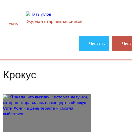
Журнал старшекласcников
МЕНЮ
Читать
Чит
Крокус