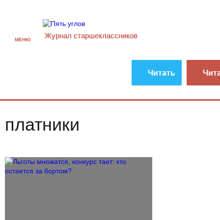
Журнал старшекласcников
МЕНЮ
Читать
Чит
платники