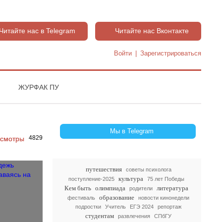
Читайте нас в Telegram
Читайте нас Вконтакте
Войти
|
Зарегистрироваться
ЖУРФАК ПУ
Мы в Telegram
4829
путешествия
советы психолога
культура
поступление-2025
75 лет Победы
Кем быть
олимпиада
литература
родители
образование
фестиваль
новости кинонедели
подростки
Учитель
ЕГЭ 2024
репортаж
студентам
развлечения
СПбГУ