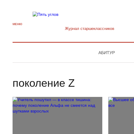
МЕНЮ
Журнал старшекласcников
АБИТУР
поколение Z