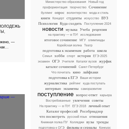
Министерство образования
Новый год
Сочинение
профориентация
творчество
опрос
буллинг
волонтерство
мода и стиль
книги
студенты
ВУЗ
Концерт
искусство
Психология
Куда сходить
Поступление 2024
 МОЛОДЕЖЬ
новости
музыка
Учеба
рецензия
ТЫ,
на практику — в ПУ!
исследование
итоговое сочинение
МГУ
олимпиады
ожено, —
Корейская волна
Театр
нак
подготовка к экзаменам
работа
школа
хобби
история
Семья
спорт
ЕГЭ-2025
ОГЭ
журфак
экзамен
Учителя
Каталог вузов
каталог сочинений
Санкт-Петербург
кино
лайфхаки
Что почитать
подготовка к ЕГЭ
Ваши истории
журналистика
рейтинг
куда поступать
интервью
экзамены
саморазвитие
поступление
вопрос-ответ
карьера
увлечения
советы
Востребованные
личный опыт
На практику — в ПУ!
ЕГЭ 2018
Каталог профессий
Рособрнадзор
что посмотреть
отношения
русский язык
вузы
тренды
Книжная полка ПУ
Колледжи
фильмы и сериалы
подготовка к ОГЭ
Конкурс