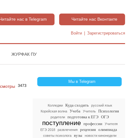
Читайте нас в Telegram
Читайте нас Вконтакте
Войти
|
Зарегистрироваться
ЖУРФАК ПУ
Мы в Telegram
3473
Куда сходить
Колледжи
русский язык
Учеба
Психология
Корейская волна
Учитель
подготовка к ЕГЭ
ОГЭ
родители
поступление
профессии
Учителя
рецензия
олимпиада
ЕГЭ 2018
развлечения
вузы
советы психолога
новости кинонедели