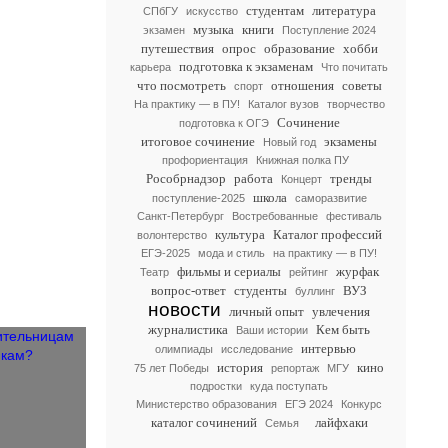
студентам
литература
СПбГУ
искусство
музыка
книги
экзамен
Поступление 2024
путешествия
опрос
образование
хобби
подготовка к экзаменам
карьера
Что почитать
что посмотреть
отношения
советы
спорт
На практику — в ПУ!
Каталог вузов
творчество
Сочинение
подготовка к ОГЭ
итоговое сочинение
экзамены
Новый год
профориентация
Книжная полка ПУ
Рособрнадзор
работа
тренды
Концерт
школа
поступление-2025
саморазвитие
Санкт-Петербург
Востребованные
фестиваль
культура
Каталог профессий
волонтерство
ЕГЭ-2025
мода и стиль
на практику — в ПУ!
фильмы и сериалы
журфак
Театр
рейтинг
вопрос-ответ
студенты
ВУЗ
буллинг
новости
личный опыт
увлечения
журналистика
Кем быть
Ваши истории
интервью
олимпиады
исследование
история
кино
75 лет Победы
репортаж
МГУ
подростки
куда поступать
Министерство образования
ЕГЭ 2024
Конкурс
каталог сочинений
лайфхаки
Семья