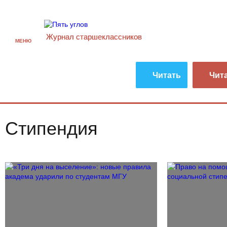
Журнал старшекласcников
МЕНЮ
Читать
Чит
Стипендия