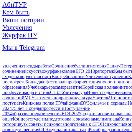
АбиТУР
Кем быть
Ваши истории
Увлечения
Журфак ПУ
Мы в Telegram
увлечения
тренды
работа
Сочинение
буллинг
история
Санкт-Петер
сочинение
искусство
журфак
экзамен
ЕГЭ 2018
репортаж
Кем быт
сходить
творчество
спорт
Востребованные
Учителя
поступление
К
посмотреть
Колледжи
фестиваль
профориентация
новости кинон
образования
Учеба
карьера
саморазвитие
Корейская волна
книги
о
профессий
мода и стиль
СПбГУ
литература
Новый год
рецензия
но
сочинений
МГУ
экзамены
подростки
культура
Учитель
Что почита
поступать
Книжная полка ПУ
лайфхаки
ВУЗ
фильмы и сериалы
Н
2024
75 лет Победы
профессии
Поступление
2024
образование
развлечения
ЕГЭ-2025
родители
советы
школа
на
опыт
Концерт
студенты
подготовка к экзаменам
олимпиада
Конку
истории
вузы
советы психолога
подготовка к ЕГЭ
Психология
воп
ответ
путешествия
ОГЭ
журналистика
Театр
Рособрнадзор
интерв