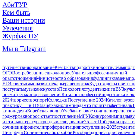
АбиТУР
Кем быть
Ваши истории
Увлечения
Журфак ПУ
Мы в Telegram
путешествия
образование
Кем быть
подростки
новости
Семья
подг
ОГЭ
Востребованные
школа
опрос
Учитель
профессии
личный
опыт
отношения
Министерство образования
буллинг
экзамены
по
ЕГЭ
советы
саморазвитие
карьера
репортаж
Куда сходить
советы п
поступать
музыка
искусство
Психология
студенты
книги
ВУЗ
куль
посмотреть
кино
развлечения
Каталог профессий
подготовка к э
2024
творчество
спорт
Колледжи
Поступление 2024
Каталог вузов
практику — в ПУ!
лайфхаки
олимпиада
Что почитать
фестиваль
Т
кинонедели
Корейская волна
Учеба
итоговое сочинение
рецензия
год
журфак
вопрос-ответ
поступление
МГУ
Конкурс
олимпиады
ву
и стиль
литература
тренды
исследование
75 лет Победы
на практ
сочинений
родители
профориентация
поступление-2025
студент
Петербург
Сочинение
работа
хобби
Рособрнадзор
история
увлечен