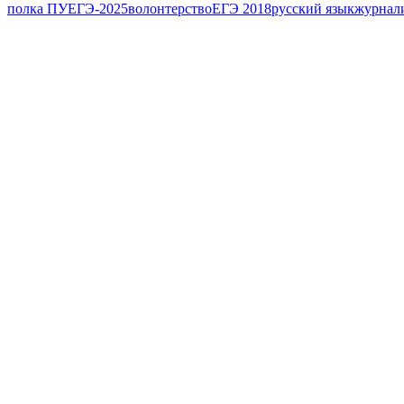
полка ПУ
ЕГЭ-2025
волонтерство
ЕГЭ 2018
русский язык
журнал