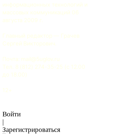
информационных технологий и 
массовых коммуникаций 06 
августа 2009 г.
Главный редактор — Грачев 
Сергей Викторович.
Почта: 
mail@5uglov.ru
Тел. 8 (812) 274-35-25 (c 12.00 
до 18.00)
12+
Войти
|
Зарегистрироваться