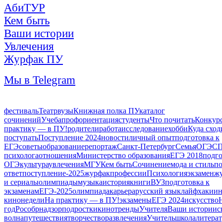
АбиТУР
Кем быть
Ваши истории
Увлечения
Журфак ПУ
Мы в Telegram
фестиваль
Театр
вузы
Книжная полка ПУ
каталог
сочинений
Учеба
профориентация
студенты
Что почитать
Конкур
практику — в ПУ!
родители
работа
исследование
хобби
Куда сход
поступать
Поступление 2024
новости
личный опыт
подготовка к
ЕГЭ
советы
образование
репортаж
Санкт-Петербург
Семья
ОГЭ
СП
психолога
отношения
Министерство образования
ЕГЭ 2018
подго
ОГЭ
культура
увлечения
МГУ
Кем быть
Сочинение
мода и стиль
по
ответ
поступление-2025
журфак
профессии
Психология
экзамен
ж
и сериалы
олимпиады
музыка
история
книги
ВУЗ
подготовка к
экзаменам
ЕГЭ-2025
олимпиада
карьера
русский язык
лайфхаки
ин
кинонедели
На практику — в ПУ!
экзамены
ЕГЭ 2024
искусство
год
Рособрнадзор
подростки
кино
тренды
Учителя
Ваши истории
с
волна
путешествия
творчество
развлечения
Учитель
школа
литера