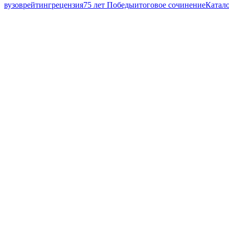
вузов
рейтинг
рецензия
75 лет Победы
итоговое сочинение
Катал