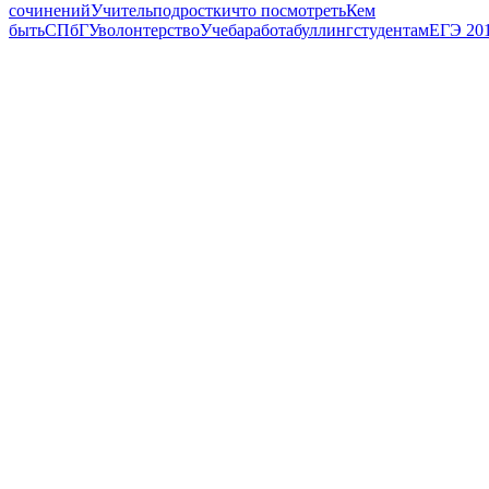
сочинений
Учитель
подростки
что посмотреть
Кем
быть
СПбГУ
волонтерство
Учеба
работа
буллинг
студентам
ЕГЭ 20