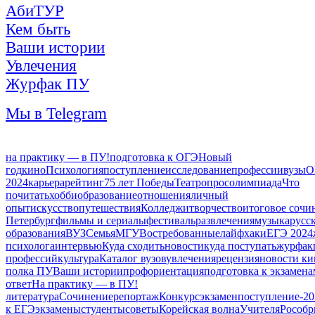
АбиТУР
Кем быть
Ваши истории
Увлечения
Журфак ПУ
Мы в Telegram
на практику — в ПУ!
подготовка к ОГЭ
Новый
год
кино
Психология
поступление
исследование
профессии
вузы
О
2024
карьера
рейтинг
75 лет Победы
Театр
опрос
олимпиада
Что
почитать
хобби
образование
отношения
личный
опыт
искусство
путешествия
Колледжи
творчество
итоговое сочи
Петербург
фильмы и сериалы
фестиваль
развлечения
музыка
русс
образования
ВУЗ
Семья
МГУ
Востребованные
лайфхаки
ЕГЭ 2024
психолога
интервью
Куда сходить
новости
куда поступать
журфак
профессий
культура
Каталог вузов
увлечения
рецензия
новости ки
полка ПУ
Ваши истории
профориентация
подготовка к экзамена
ответ
На практику — в ПУ!
литература
Сочинение
репортаж
Конкурс
экзамен
поступление-20
к ЕГЭ
экзамены
студенты
советы
Корейская волна
Учителя
Рособр