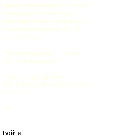
Выдано Федеральной службой 
по надзору в сфере связи, 
информационных технологий и 
массовых коммуникаций 06 
августа 2009 г.
Главный редактор — Грачев 
Сергей Викторович.
Почта: 
mail@5uglov.ru
Тел. 8 (812) 274-35-25 (c 12.00 
до 18.00)
12+
Войти