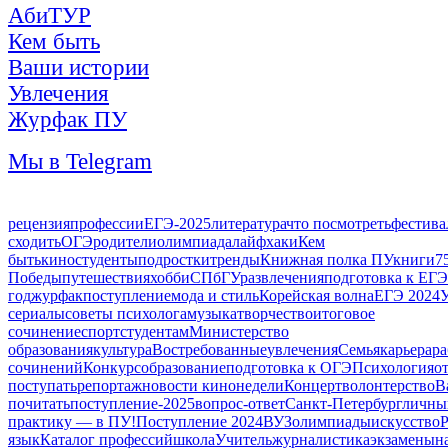
АбиТУР
Кем быть
Ваши истории
Увлечения
Журфак ПУ
Мы в Telegram
рецензия
профессии
ЕГЭ-2025
литература
что посмотреть
фестива
сходить
ОГЭ
родители
олимпиада
лайфхаки
Кем
быть
кино
студенты
подростки
тренды
Книжная полка ПУ
книги
7
Победы
путешествия
хобби
СПбГУ
развлечения
подготовка к ЕГЭ
год
журфак
поступление
мода и стиль
Корейская волна
ЕГЭ 2024
сериалы
советы психолога
музыка
творчество
итоговое
сочинение
спорт
студентам
Министерство
образования
культура
Востребованные
увлечения
Семья
карьера
ра
сочинений
Конкурс
образование
подготовка к ОГЭ
Психология
о
поступать
репортаж
новости кинонедели
Концерт
волонтерство
В
почитать
поступление-2025
вопрос-ответ
Санкт-Петербург
личны
практику — в ПУ!
Поступление 2024
ВУЗ
олимпиады
искусство
Р
язык
Каталог профессий
школа
Учитель
журналистика
экзамены
н