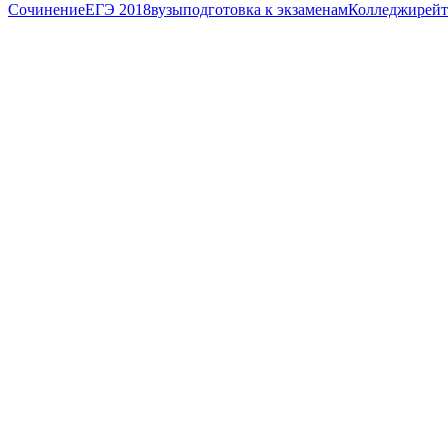
Сочинение
ЕГЭ 2018
вузы
подготовка к экзаменам
Колледжи
рей