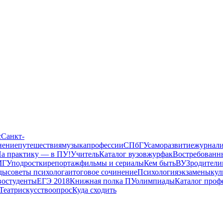
с
Санкт-
нение
путешествия
музыка
профессии
СПбГУ
саморазвитие
журнали
а практику — в ПУ!
Учитель
Каталог вузов
журфак
Востребованн
МГУ
подростки
репортаж
фильмы и сериалы
Кем быть
ВУЗ
родители
ды
советы психолога
итоговое сочинение
Психология
экзамены
кул
во
студенты
ЕГЭ 2018
Книжная полка ПУ
олимпиады
Каталог проф
Театр
искусство
опрос
Куда сходить