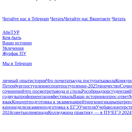
Читайте нас в Telegram
Читать
Читайте нас Вконтакте
Читать
АбиТУР
Кем быть
Ваши истории
Увлечения
Журфак ПУ
Мы в Telegram
личный опыт
история
Что почитать
куда поступать
школа
Конкур
Петербург
поступление
спорт
поступление-2025
творчество
Сочи
сочинений
что посмотреть
мода и стиль
Рособрнадзор
студентам
Н
год
вузы
профориентация
фестиваль
Ваши истории
вопрос-ответ
язык
Концерт
подготовка к экзаменам
рейтинг
книги
карьера
трен
кинонедели
экзамен
подготовка к ЕГЭ
Учителя
Учеба
волонтерст
2024
советы
олимпиада
Колледжи
на практику — в ПУ!
ЕГЭ 2024