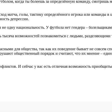
утболом, когда ты болеешь за определённую команду, смотришь м
сход матча, голы, тактику определённого игрока или команды в
ность депрессии.
и не одну национальность. У футбола нет гендера – болельщик
сть тысяча возможностей познакомиться с людьми, разделяющим
пасными для общества, так как их поведение бывает не совсем 
арушают общественный порядок и считают, что их мнение – еди
нфликтов. И сейчас у вас есть отличная возможность приобщитьс