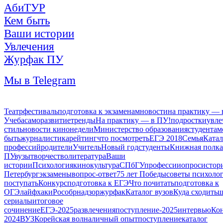
АбиТУР
Кем быть
Ваши истории
Увлечения
Журфак ПУ
Мы в Telegram
Театр
фестиваль
подготовка к экзаменам
новости
на практику — 
Учеба
саморазвитие
тренды
На практику — в ПУ!
подростки
увле
стиль
новости кинонедели
Министерство образования
студентам
быть
журналистика
рейтинг
что посмотреть
ЕГЭ 2018
Семья
Катал
профессий
родители
Учитель
Новый год
студенты
Книжная полка
ПУ
вузы
творчество
литература
Ваши
истории
Психология
кино
культура
СПбГУ
профессии
опрос
истор
Петербург
экзамены
вопрос-ответ
75 лет Победы
советы психоло
поступать
Конкурс
подготовка к ЕГЭ
Что почитать
подготовка к
ОГЭ
лайфхаки
Рособрнадзор
журфак
Каталог вузов
Куда сходить
ш
сериалы
итоговое
сочинение
ЕГЭ-2025
развлечения
поступление-2025
интервью
Ко
2024
ВУЗ
Корейская волна
личный опыт
поступление
каталог