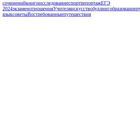
сочинений
книги
исследование
спорт
репортаж
ЕГЭ
2024
экзамен
отношения
Учителя
искусство
буллинг
образование
р
язык
советы
Востребованные
путешествия