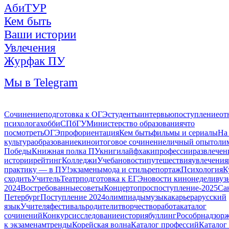
АбиТУР
Кем быть
Ваши истории
Увлечения
Журфак ПУ
Мы в Telegram
Сочинение
подготовка к ОГЭ
студенты
интервью
поступление
от
психолога
хобби
СПбГУ
Министерство образования
что
посмотреть
ОГЭ
профориентация
Кем быть
фильмы и сериалы
На
культура
образование
кино
итоговое сочинение
личный опыт
оли
Победы
Книжная полка ПУ
книги
лайфхаки
профессии
развлечен
истории
рейтинг
Колледжи
Учеба
новости
путешествия
увлечения
практику — в ПУ!
экзамены
мода и стиль
репортаж
Психология
К
сходить
Учитель
Театр
подготовка к ЕГЭ
новости кинонедели
вуз
2024
Востребованные
советы
Концерт
опрос
поступление-2025
Са
Петербург
Поступление 2024
олимпиады
музыка
карьера
русский
язык
Учителя
фестиваль
родители
творчество
работа
каталог
сочинений
Конкурс
исследование
история
буллинг
Рособрнадзор
ж
к экзаменам
тренды
Корейская волна
Каталог профессий
Каталог