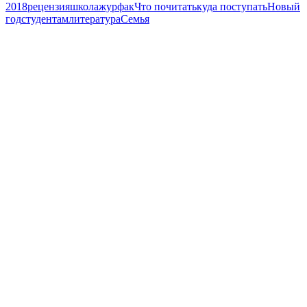
2018
рецензия
школа
журфак
Что почитать
куда поступать
Новый
год
студентам
литература
Семья