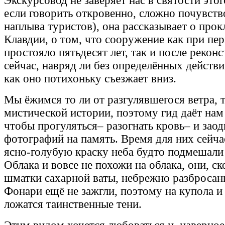
Экскурсовод не заверяет нас в святости это
если говорить откровенно, сложно почувство
наплыва туристов), она рассказывает о про
Клавдии, о том, что сооружение как при пе
простояло пятьдесят лет, так и после реконс
сейчас, навряд ли без определённых действи
как оно потихоньку съезжает вниз.
Мы ёжимся то ли от разгулявшегося ветра, т
мистической истории, поэтому гид даёт нам
чтобы прогуляться– разогнать кровь– и заод
фотографий на память. Время для них сейча
ясно-голубую краску неба будто подмешали
Облака и вовсе не похожи на облака, они, ск
шматки сахарной ваты, небрежно разбросанн
Фонари ещё не зажгли, поэтому на купола и
ложатся таинственные тени.