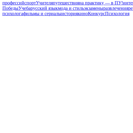
профессий
спорт
Учителя
путешествия
на практику — в ПУ!
инте
Победы
Учеба
русский язык
мода и стиль
экзамены
развлечения
р
психолога
фильмы и сериалы
история
кино
Конкурс
Психология