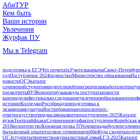
АбиТУР
Кем быть
Ваши истории
Увлечения
Журфак ПУ
Мы в Telegram
подготовка к ЕГЭ
Что почитать
Учитель
карьера
Санкт-Петербур
год
Поступление 2024
подростки
Министерство образования
На 
новости
ОГЭ
каталог
сочинений
студентам
родители
рейтинг
рецензия
работа
литератур
посмотреть
ВУЗ
Концерт
музыка
куда поступать
новости
кинонедели
фестиваль
исследование
увлечения
образование
проф
истории
Колледжи
Рособрнадзор
подготовка к
экзаменам
культура
Востребованные
опрос
вопрос-
ответ
искусство
тренды
саморазвитие
поступление-2025
Каталог
вузов
Театр
лайфхаки
Сочинение
журфак
поступление
Корейская 
2018
волонтерство
Книжная полка ПУ
олимпиады
буллинг
олимп
быть
личный опыт
итоговое сочинение
хобби
Куда сходить
подгот
ОГЭ
студенты
творчество
журналистика
Семья
ЕГЭ-2025
Каталог