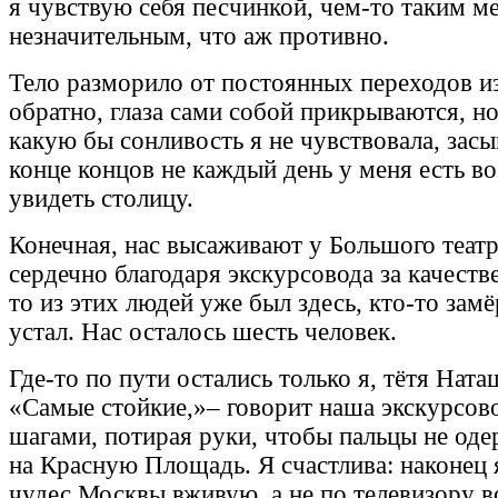
я чувствую себя песчинкой, чем-то таким м
незначительным, что аж противно.
Тело разморило от постоянных переходов из
обратно, глаза сами собой прикрываются, но
какую бы сонливость я не чувствовала, засы
конце концов не каждый день у меня есть в
увидеть столицу.
Конечная, нас высаживают у Большого театр
сердечно благодаря экскурсовода за качеств
то из этих людей уже был здесь, кто-то замё
устал. Нас осталось шесть человек.
Где-то по пути остались только я, тётя Наташ
«Самые стойкие,»– говорит наша экскурсо
шагами, потирая руки, чтобы пальцы не оде
на Красную Площадь. Я счастлива: наконец 
чудес Москвы вживую, а не по телевизору в