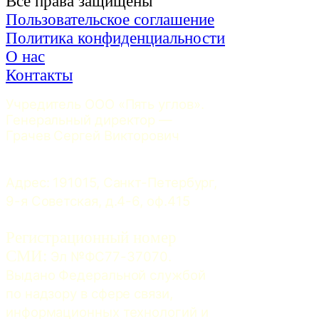
Все права защищены
Пользовательское соглашение
Политика конфиденциальности
О нас
Контакты
Учредитель ООО «Пять углов». 
Генеральный директор — 
Грачев Сергей Викторович
Адрес: 191015, Санкт-Петербург, 
9-я Советская, д.4-6, оф.415
Регистрационный номер
СМИ:
 Эл №ФС77-37070. 
Выдано Федеральной службой 
по надзору в сфере связи, 
информационных технологий и 