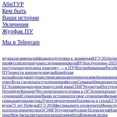
АбиТУР
Кем быть
Ваши истории
Увлечения
Журфак ПУ
Мы в Telegram
музыка
экзамены
лайфхаки
подготовка к экзаменам
ЕГЭ 2024
оли
профессий
литература
исследование
школа
ВУЗ
поступление-2025
поступать
родители
на практику — в ПУ!
Востребованные
Рособ
ПУ!
новости кинонедели
вузы
Корейская
волна
Колледжи
путешествия
саморазвитие
рецензия
образование
ответ
Куда сходить
поступление
профессии
Семья
хобби
кино
инте
ЕГЭ
олимпиада
подростки
русский язык
СПбГУ
культура
Поступл
Петербург
Концерт
Что почитать
подготовка к ОГЭ
спорт
каталог
сочинений
Сочинение
Ваши истории
итоговое сочинение
фильм
сериалы
журналистика
Учителя
увлечения
Театр
мода и стиль
ЕГЭ
вузов
75 лет Победы
ЕГЭ 2018
фестиваль
что посмотреть
Министер
психолога
творчество
ОГЭ
МГУ
студенты
буллинг
Психология
Нов
опыт
Кем быть
советы
опрос
репортаж
работа
Книжная полка