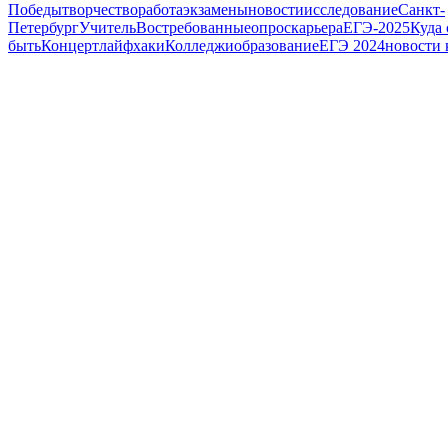
Победы
творчество
работа
экзамены
новости
исследование
Санкт-
Петербург
Учитель
Востребованные
опрос
карьера
ЕГЭ-2025
Куда 
быть
Концерт
лайфхаки
Колледжи
образование
ЕГЭ 2024
новости