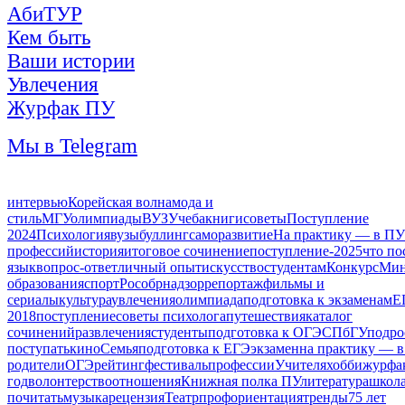
АбиТУР
Кем быть
Ваши истории
Увлечения
Журфак ПУ
Мы в Telegram
интервью
Корейская волна
мода и
стиль
МГУ
олимпиады
ВУЗ
Учеба
книги
советы
Поступление
2024
Психология
вузы
буллинг
саморазвитие
На практику — в ПУ
профессий
история
итоговое сочинение
поступление-2025
что по
язык
вопрос-ответ
личный опыт
искусство
студентам
Конкурс
Мин
образования
спорт
Рособрнадзор
репортаж
фильмы и
сериалы
культура
увлечения
олимпиада
подготовка к экзаменам
Е
2018
поступление
советы психолога
путешествия
каталог
сочинений
развлечения
студенты
подготовка к ОГЭ
СПбГУ
подро
поступать
кино
Семья
подготовка к ЕГЭ
экзамен
на практику — в
родители
ОГЭ
рейтинг
фестиваль
профессии
Учителя
хобби
журфа
год
волонтерство
отношения
Книжная полка ПУ
литература
школ
почитать
музыка
рецензия
Театр
профориентация
тренды
75 лет