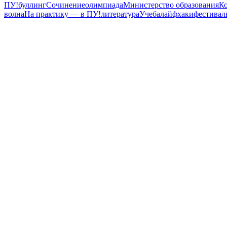
ПУ!
буллинг
Сочинение
олимпиада
Министерство образования
К
волна
На практику — в ПУ!
литература
Учеба
лайфхаки
фестивал