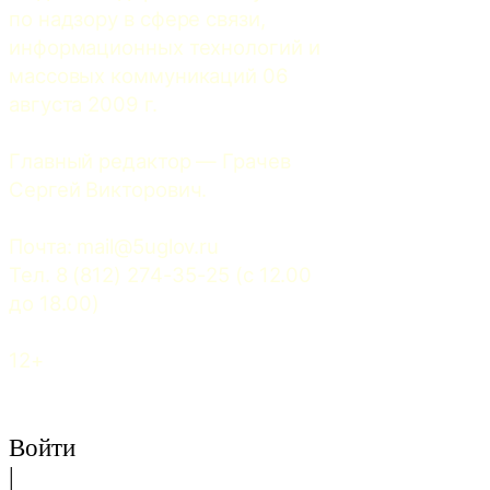
по надзору в сфере связи, 
информационных технологий и 
массовых коммуникаций 06 
августа 2009 г.
Главный редактор — Грачев 
Сергей Викторович.
Почта: 
mail@5uglov.ru
Тел. 8 (812) 274-35-25 (c 12.00 
до 18.00)
12+
Войти
|