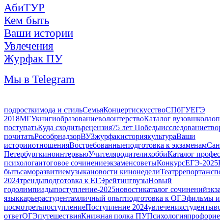
АбиТУР
Кем быть
Ваши истории
Увлечения
Журфак ПУ
Мы в Telegram
подростки
мода и стиль
Семья
Концерт
искусство
СПбГУ
ЕГЭ
2018
МГУ
книги
образование
волонтерство
Каталог вузов
школа
оп
поступать
Куда сходить
рецензия
75 лет Победы
исследование
тво
почитать
Рособрнадзор
ВУЗ
журфак
история
культура
Ваши
истории
отношения
Востребованные
подготовка к экзаменам
Сан
Петербург
кино
интервью
Учителя
родители
хобби
Каталог профе
психолога
итоговое сочинение
экзамен
советы
Конкурс
ЕГЭ-2025
быть
саморазвитие
музыка
новости кинонедели
Театр
репортаж
сп
2024
тренды
подготовка к ЕГЭ
рейтинг
вузы
Новый
год
олимпиады
поступление-2025
новости
каталог сочинений
экз
язык
карьера
студентам
личный опыт
подготовка к ОГЭ
фильмы и
посмотреть
поступление
Поступление 2024
увлечения
студенты
в
ответ
ОГЭ
путешествия
Книжная полка ПУ
Психология
профорие