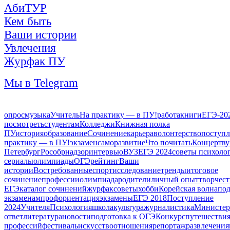
АбиТУР
Кем быть
Ваши истории
Увлечения
Журфак ПУ
Мы в Telegram
опрос
музыка
Учитель
На практику — в ПУ!
работа
книги
ЕГЭ-20
посмотреть
студентам
Колледжи
Книжная полка
ПУ
история
образование
Сочинение
карьера
волонтерство
поступл
практику — в ПУ!
экзамен
саморазвитие
Что почитать
Концерт
ву
Петербург
Рособрнадзор
интервью
ВУЗ
ЕГЭ 2024
советы психоло
сериалы
олимпиады
ОГЭ
рейтинг
Ваши
истории
Востребованные
спорт
исследование
тренды
итоговое
сочинение
профессии
олимпиада
родители
личный опыт
творчест
ЕГЭ
каталог сочинений
журфак
советы
хобби
Корейская волна
под
экзаменам
профориентация
экзамены
ЕГЭ 2018
Поступление
2024
Учителя
Психология
школа
культура
журналистика
Министер
ответ
литература
новости
подготовка к ОГЭ
Конкурс
путешестви
профессий
фестиваль
искусство
отношения
репортаж
развлечения