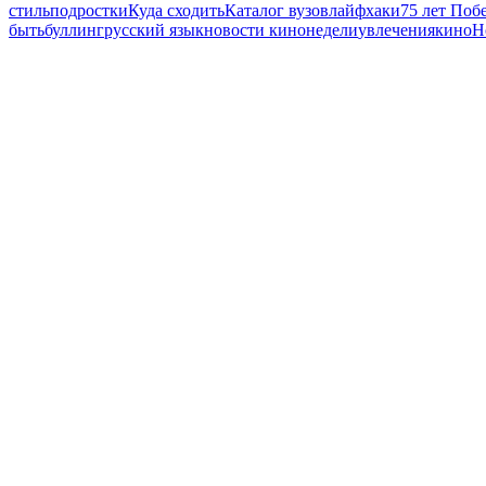
стиль
подростки
Куда сходить
Каталог вузов
лайфхаки
75 лет Поб
быть
буллинг
русский язык
новости кинонедели
увлечения
кино
Н