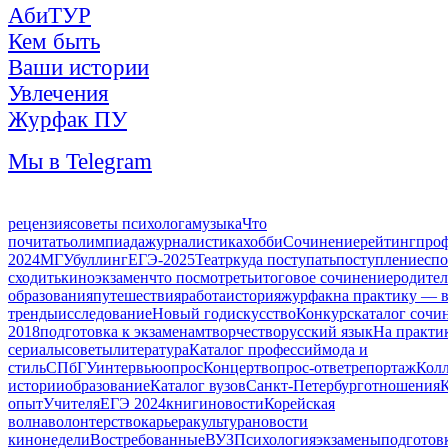
АбиТУР
Кем быть
Ваши истории
Увлечения
Журфак ПУ
Мы в Telegram
рецензия
советы психолога
музыка
Что
почитать
олимпиада
журналистика
хобби
Сочинение
рейтинг
про
2024
МГУ
буллинг
ЕГЭ-2025
Театр
куда поступать
поступление
спо
сходить
кино
экзамен
что посмотреть
итоговое сочинение
родите
образования
путешествия
работа
история
журфак
на практику — 
тренды
исследование
Новый год
искусство
Конкурс
каталог сочи
2018
подготовка к экзаменам
творчество
русский язык
На практи
сериалы
советы
литература
Каталог профессий
мода и
стиль
СПбГУ
интервью
опрос
Концерт
вопрос-ответ
репортаж
Кол
истории
образование
Каталог вузов
Санкт-Петербург
отношения
опыт
Учителя
ЕГЭ 2024
книги
новости
Корейская
волна
волонтерство
карьера
культура
новости
кинонедели
Востребованные
ВУЗ
Психология
экзамены
подготов