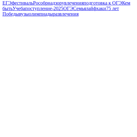
ЕГЭ
фестиваль
Рособрнадзор
увлечения
подготовка к ОГЭ
Кем
быть
Учеба
поступление-2025
ОГЭ
Семья
лайфхаки
75 лет
Победы
вузы
олимпиады
развлечения