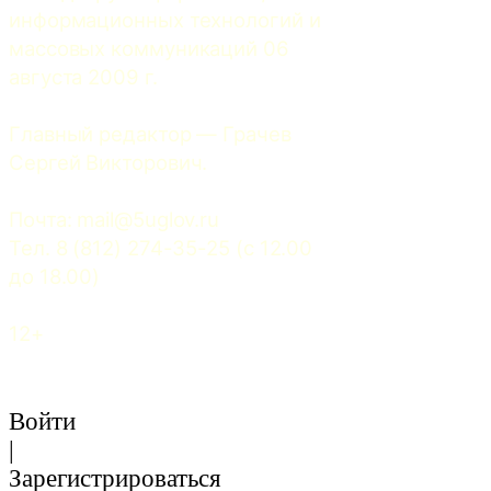
информационных технологий и 
массовых коммуникаций 06 
августа 2009 г.
Главный редактор — Грачев 
Сергей Викторович.
Почта: 
mail@5uglov.ru
Тел. 8 (812) 274-35-25 (c 12.00 
до 18.00)
12+
Войти
|
Зарегистрироваться