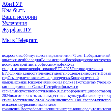
АбиТУР
Кем быть
Ваши истории
Увлечения
Журфак ПУ
Мы в Telegram
подростки
хобби
путешествия
развлечения
75 лет Победы
личный
опыт
экзамен
Колледжи
Ваши истории
Рособрнадзор
волонтерств
посмотреть
рейтинг
профессии
журфак
Куда
сходить
отношения
образование
ЕГЭ-2025
Театр
подготовка к
ЕГЭ
олимпиада
поступление
студенты
исследование
советы
Новы
год
Семья
увлечения
олимпиады
рецензия
Конкурс
русский
язык
лайфхаки
Психология
Книжная полка ПУ
студентам
Учеба
но
кинонедели
опрос
Санкт-Петербург
фильмы и
сериалы
искусство
поступление-2025
профориентация
работа
воп
2024
подготовка к экзаменам
фестиваль
культура
Каталог вузов
ка
стиль
Поступление 2024
Сочинение
школа
СПбГУ
репортаж
истор
психолога
журналистика
каталог
сочинений
Востребованные
книги
интервью
кино
родители
итого