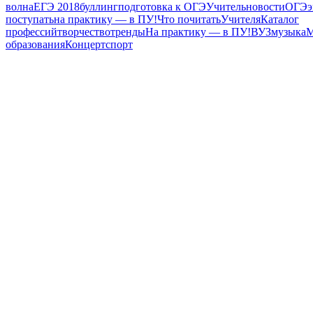
волна
ЕГЭ 2018
буллинг
подготовка к ОГЭ
Учитель
новости
ОГЭ
поступать
на практику — в ПУ!
Что почитать
Учителя
Каталог
профессий
творчество
тренды
На практику — в ПУ!
ВУЗ
музыка
М
образования
Концерт
спорт