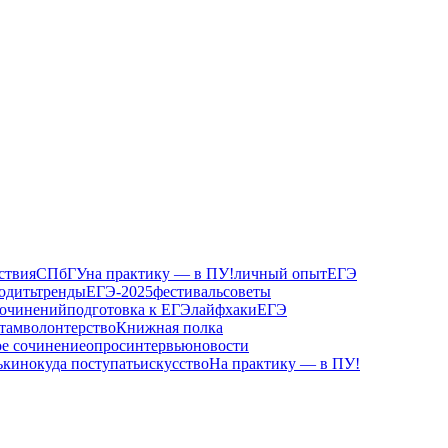
ствия
СПбГУ
на практику — в ПУ!
личный опыт
ЕГЭ
одить
тренды
ЕГЭ-2025
фестиваль
советы
сочинений
подготовка к ЕГЭ
лайфхаки
ЕГЭ
там
волонтерство
Книжная полка
ое сочинение
опрос
интервью
новости
ь
кино
куда поступать
искусство
На практику — в ПУ!