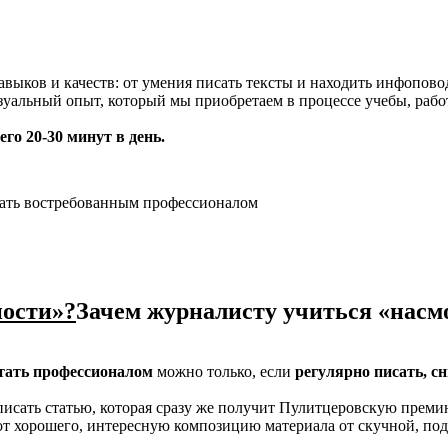
ыков и качеств: от умения писать тексты и находить инфопово
уальный опыт, который мы приобретаем в процессе учебы, рабо
го 20-30 минут в день.
стать востребованным профессионалом
ности»?
Зачем журналисту учиться «нас
тать профессионалом
можно только, если
регулярно писать, с
исать статью, которая сразу же получит Пулитцеровскую прем
от хорошего, интересную композицию материала от скучной, по