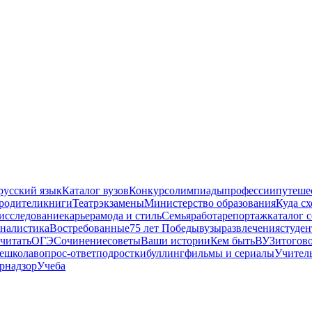
русский язык
Каталог вузов
Конкурс
олимпиады
профессии
путеше
родители
книги
Театр
экзамены
Министерство образования
Куда сх
исследование
карьера
мода и стиль
Семья
работа
репортаж
каталог 
налистика
Востребованные
75 лет Победы
вузы
развлечения
студен
читать
ОГЭ
Сочинение
советы
Ваши истории
Кем быть
ВУЗ
итогов
е
школа
вопрос-ответ
подростки
буллинг
фильмы и сериалы
Учител
рнадзор
Учеба