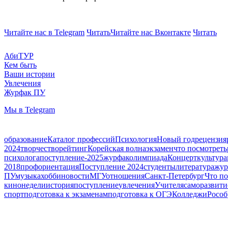
Читайте нас в Telegram
Читать
Читайте нас Вконтакте
Читать
АбиТУР
Кем быть
Ваши истории
Увлечения
Журфак ПУ
Мы в Telegram
образование
Каталог профессий
Психология
Новый год
рецензия
2024
творчество
рейтинг
Корейская волна
экзамен
что посмотреть
психолога
поступление-2025
журфак
олимпиада
Концерт
культура
2018
профориентация
Поступление 2024
студенты
литература
жур
ПУ
музыка
хобби
новости
МГУ
отношения
Санкт-Петербург
Что по
кинонедели
история
поступление
увлечения
Учителя
саморазвити
спорт
подготовка к экзаменам
подготовка к ОГЭ
Колледжи
Рособ