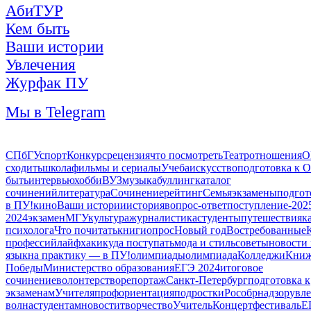
АбиТУР
Кем быть
Ваши истории
Увлечения
Журфак ПУ
Мы в Telegram
СПбГУ
спорт
Конкурс
рецензия
что посмотреть
Театр
отношения
О
сходить
школа
фильмы и сериалы
Учеба
искусство
подготовка к 
быть
интервью
хобби
ВУЗ
музыка
буллинг
каталог
сочинений
литература
Сочинение
рейтинг
Семья
экзамены
подгот
в ПУ!
кино
Ваши истории
история
вопрос-ответ
поступление-202
2024
экзамен
МГУ
культура
журналистика
студенты
путешествия
к
психолога
Что почитать
книги
опрос
Новый год
Востребованные
профессий
лайфхаки
куда поступать
мода и стиль
советы
новости
язык
на практику — в ПУ!
олимпиады
олимпиада
Колледжи
Книж
Победы
Министерство образования
ЕГЭ 2024
итоговое
сочинение
волонтерство
репортаж
Санкт-Петербург
подготовка к
экзаменам
Учителя
профориентация
подростки
Рособрнадзор
увл
волна
студентам
новости
творчество
Учитель
Концерт
фестиваль
Е