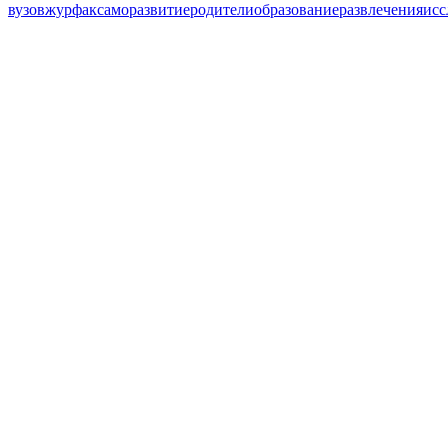
вузов
журфак
саморазвитие
родители
образование
развлечения
исс