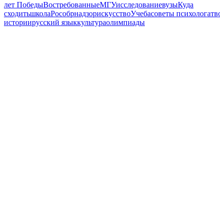
лет Победы
Востребованные
МГУ
исследование
вузы
Куда
сходить
школа
Рособрнадзор
искусство
Учеба
советы психолога
тв
истории
русский язык
культура
олимпиады