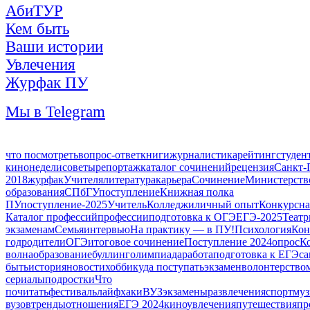
АбиТУР
Кем быть
Ваши истории
Увлечения
Журфак ПУ
Мы в Telegram
что посмотреть
вопрос-ответ
книги
журналистика
рейтинг
студен
кинонедели
советы
репортаж
каталог сочинений
рецензия
Санкт-
2018
журфак
Учителя
литература
карьера
Сочинение
Министерств
образования
СПбГУ
поступление
Книжная полка
ПУ
поступление-2025
Учитель
Колледжи
личный опыт
Конкурс
на
Каталог профессий
профессии
подготовка к ОГЭ
ЕГЭ-2025
Театр
экзаменам
Семья
интервью
На практику — в ПУ!
Психология
Кон
год
родители
ОГЭ
итоговое сочинение
Поступление 2024
опрос
К
волна
образование
буллинг
олимпиада
работа
подготовка к ЕГЭ
са
быть
история
новости
хобби
куда поступать
экзамен
волонтерство
сериалы
подростки
Что
почитать
фестиваль
лайфхаки
ВУЗ
экзамены
развлечения
спорт
муз
вузов
тренды
отношения
ЕГЭ 2024
кино
увлечения
путешествия
пр