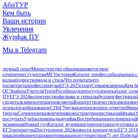
АбиТУР
Кем быть
Ваши истории
Увлечения
Журфак ПУ
Мы в Telegram
личный опыт
Министерство образования
итоговое
сочинение
студентам
МГУ
история
Каталог профессий
карьера
исс
волна
подростки
мода и стиль
Что почитать
что
посмотреть
профессии
вузы
ЕГЭ-2025
спорт
Семья
экзамены
Кем б
ОГЭ
работа
Учителя
Театр
Рособрнадзор
поступление
каталог соч
ПУ
ЕГЭ 2024
волонтерство
фильмы и сериалы
буллинг
фестиваль
сходить
экзамен
отношения
советы
Концерт
творчество
саморазви
психолога
образование
СПбГУ
музыка
опрос
вопрос-ответ
хобби
н
тренды
Сочинение
развлечения
новости
журналистика
лайфхаки
У
поступать
Учеба
олимпиады
журфак
Востребованные
олимпиада
К
экзаменам
Новый год
Каталог вузов
книги
репортаж
подготовка к
ЕГЭ
литература
Поступление 2024
новости кинонедели
ЕГЭ 201
язык
профориентация
интервью
кино
путешествия
75 лет Победы