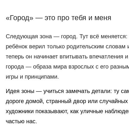
«Город» — это про тебя и меня
«Город»
—
Следующая зона —
город
. Тут всё меняется
это
про
ребёнок верил только родительским словам и
тебя
теперь он начинает впитывать впечатления 
и
меня
города — образа мира взрослых с его разны
игры и принципами.
Идея зоны —
учиться замечать детали
: ту с
дороге домой, странный двор или случайных
художники показывают, как уличные наблюде
частью нас.