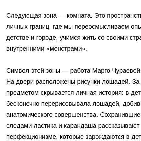
Не
выходи
Следующая зона — комната
. Это пространст
из
комнаты
личных границ, где мы переосмысливаем опы
детстве и городе, учимся жить со своими стр
внутренними «монстрами».
Символ этой зоны —
работа Марго Чураевой
На двери расположены рисунки лошадей. За
предметом скрывается личная история: в де
бесконечно перерисовывала лошадей, добив
анатомического совершенства. Сохранившиес
следами ластика и карандаша рассказываю
перфекционизме
, которые зарождаются в дет