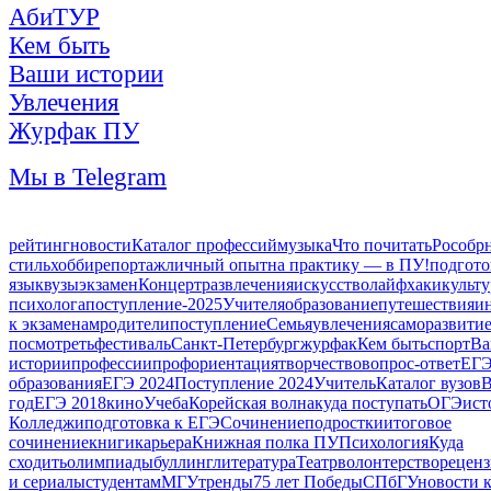
АбиТУР
Кем быть
Ваши истории
Увлечения
Журфак ПУ
Мы в Telegram
рейтинг
новости
Каталог профессий
музыка
Что почитать
Рособр
стиль
хобби
репортаж
личный опыт
на практику — в ПУ!
подгото
язык
вузы
экзамен
Концерт
развлечения
искусство
лайфхаки
культу
психолога
поступление-2025
Учителя
образование
путешествия
и
к экзаменам
родители
поступление
Семья
увлечения
саморазвити
посмотреть
фестиваль
Санкт-Петербург
журфак
Кем быть
спорт
В
истории
профессии
профориентация
творчество
вопрос-ответ
ЕГЭ
образования
ЕГЭ 2024
Поступление 2024
Учитель
Каталог вузов
год
ЕГЭ 2018
кино
Учеба
Корейская волна
куда поступать
ОГЭ
ист
Колледжи
подготовка к ЕГЭ
Сочинение
подростки
итоговое
сочинение
книги
карьера
Книжная полка ПУ
Психология
Куда
сходить
олимпиады
буллинг
литература
Театр
волонтерство
реценз
и сериалы
студентам
МГУ
тренды
75 лет Победы
СПбГУ
новости 