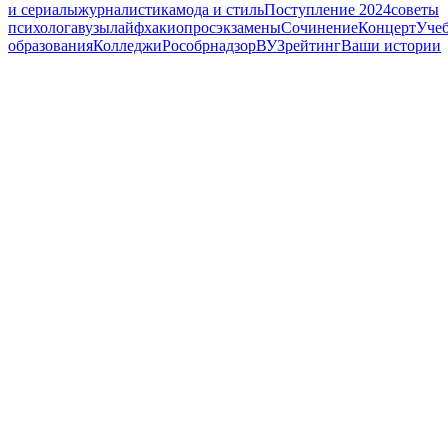
и сериалы
журналистика
мода и стиль
Поступление 2024
советы
психолога
вузы
лайфхаки
опрос
экзамены
Сочинение
Концерт
Уче
образования
Колледжи
Рособрнадзор
ВУЗ
рейтинг
Ваши истории