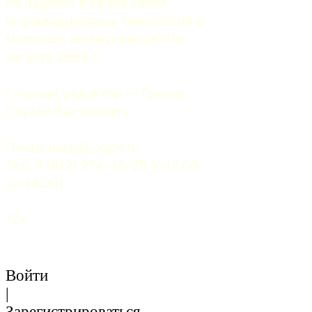
по надзору в сфере связи, 
информационных технологий и 
массовых коммуникаций 06 
августа 2009 г.
Главный редактор — Грачев 
Сергей Викторович.
Почта: 
mail@5uglov.ru
Тел. 8 (812) 274-35-25 (c 12.00 
до 18.00)
12+
Войти
|
Зарегистрироваться