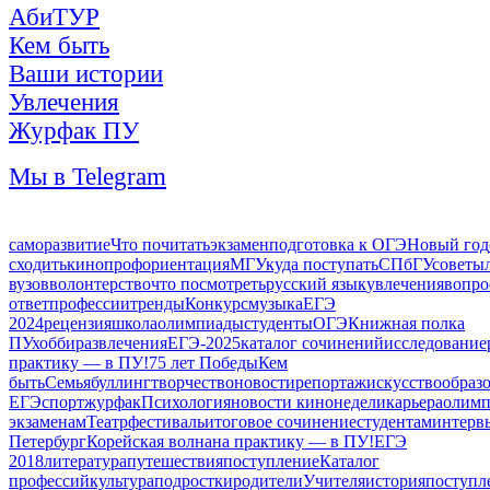
АбиТУР
Кем быть
Ваши истории
Увлечения
Журфак ПУ
Мы в Telegram
саморазвитие
Что почитать
экзамен
подготовка к ОГЭ
Новый год
сходить
кино
профориентация
МГУ
куда поступать
СПбГУ
советы
вузов
волонтерство
что посмотреть
русский язык
увлечения
вопро
ответ
профессии
тренды
Конкурс
музыка
ЕГЭ
2024
рецензия
школа
олимпиады
студенты
ОГЭ
Книжная полка
ПУ
хобби
развлечения
ЕГЭ-2025
каталог сочинений
исследование
практику — в ПУ!
75 лет Победы
Кем
быть
Семья
буллинг
творчество
новости
репортаж
искусство
образ
ЕГЭ
спорт
журфак
Психология
новости кинонедели
карьера
олимп
экзаменам
Театр
фестиваль
итоговое сочинение
студентам
интерв
Петербург
Корейская волна
на практику — в ПУ!
ЕГЭ
2018
литература
путешествия
поступление
Каталог
профессий
культура
подростки
родители
Учителя
история
поступл