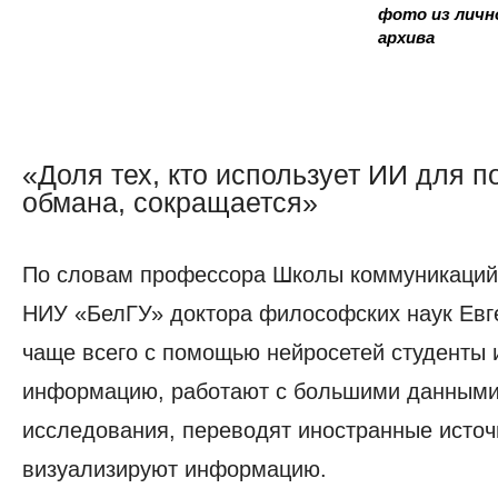
фото из личн
архива
«Доля тех, кто использует ИИ для п
обмана, сокращается»
«Доля
тех,
По словам профессора Школы коммуникаци
кто
использует
НИУ «БелГУ» доктора философских наук Евг
ИИ
чаще всего с помощью нейросетей студенты 
для
подлога
информацию, работают с большими данными
и
исследования, переводят иностранные источ
обмана,
визуализируют информацию.
сокращается