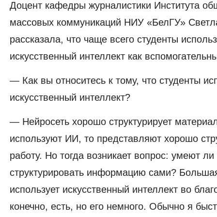
искусственный
Доцент кафедры журналистики Института об
интеллект
массовых коммуникаций НИУ «БелГУ» Светл
во
благо»
рассказала, что чаще всего студенты исполь
искусственный интеллект как вспомогательн
— Как вы относитесь к тому, что студенты и
искусственный интеллект?
— Нейросеть хорошо структурирует материал
используют ИИ, то представляют хорошо ст
работу. Но тогда возникает вопрос: умеют ли
структурировать информацию сами? Большая
использует искусственный интеллект во благ
конечно, есть, но его немного. Обычно я быс