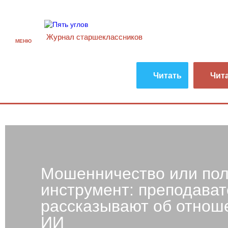
Журнал старшекласcников
МЕНЮ
Читать
Чит
Мошенничество или по
инструмент: преподава
рассказывают об отнош
ИИ