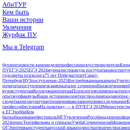
АбиТУР
Кем быть
Ваши истории
Увлечения
Журфак ПУ
Мы в Telegram
буллинг
новости кинонедели
профессии
искусство
родители
Книж
ПУ
ЕГЭ-2025
ЕГЭ 2024
журналистика
куда поступать
новости
пут
год
советы психолога
75 лет Победы
спорт
Санкт-
Петербург
ВУЗ
поступление-2025
Востребованные
карьера
Учите
почитать
поступление
экзамен
каталог сочинений
развлечения
ре
вузов
студентам
Колледжи
репортаж
Психология
олимпиады
трен
опыт
журфак
вузы
Ваши истории
волонтерство
олимпиада
вопрос-
сходить
книги
культура
отношения
школа
рецензия
исследование
К
профессий
история
На практику — в ПУ!
ЕГЭ 2018
Министерств
к ЕГЭ
хобби
Кем
быть
образование
фестиваль
МГУ
увлечения
Рособрнадзор
профор
2024
опрос
Театр
фильмы и сериалы
Учеба
Сочинение
лайфхаки
ра
ОГЭ
интервью
студенты
русский язык
подростки
творчество
само