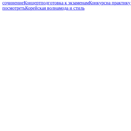
сочинение
Концерт
подготовка к экзаменам
Конкурс
на практику
посмотреть
Корейская волна
мода и стиль