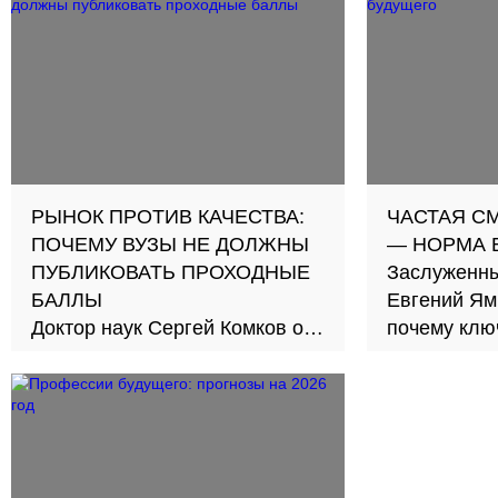
РЫНОК ПРОТИВ КАЧЕСТВА:
ЧАСТАЯ С
ПОЧЕМУ ВУЗЫ НЕ ДОЛЖНЫ
— НОРМА 
ПУБЛИКОВАТЬ ПРОХОДНЫЕ
Заслуженны
БАЛЛЫ
Евгений Ям
Доктор наук Сергей Комков о
почему клю
том, как погоня за западными
студента с
стандартами 30 лет отвлекала
адаптирова
вузы от подготовки реальных
специалистов