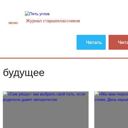
Журнал старшекласcников
МЕНЮ
Читать
Чит
будущее