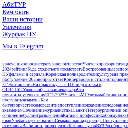
АбиТУР
Кем быть
Ваши истории
Увлечения
Журфак ПУ
Мы в Telegram
увлечения
опрос
литература
волонтерство
Учителя
профориентац
2024
рейтинг
Куда сходить
что посмотреть
Востребованные
репор
ПУ
фильмы и сериалы
Корейская волна
родители
культура
на пра
поступление-2025
вопрос-ответ
Концерт
мода и стиль
история
ин
ЕГЭ
отношения
На практику — в ПУ!
подготовка к
ОГЭ
СПбГУ
школа
образование
карьера
Что
почитать
путешествия
ЕГЭ-2025
Учитель
МГУ
вузы
лайфхаки
кино
поступать
экзамены
Кем
быть
творчество
саморазвитие
поступление
экзамен
исследование
экзаменам
Сочинение
журналистика
Санкт-Петербург
личный оп
сочинение
буллинг
развлечения
Каталог профессий
хобби
музыка
язык
Учеба
искусство
книги
Семья
олимпиада
тренды
Поступление
психолога
Ваши истории
рецензия
Каталог вузов
ВУЗ
Рособрнадз