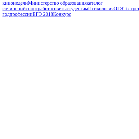
кинонедели
Министерство образования
каталог
сочинений
спорт
работа
советы
студентам
Психология
ОГЭ
Театр
с
год
профессии
ЕГЭ 2018
Конкурс