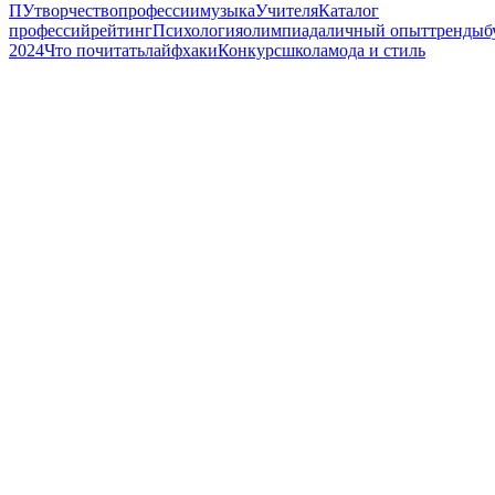
ПУ
творчество
профессии
музыка
Учителя
Каталог
профессий
рейтинг
Психология
олимпиада
личный опыт
тренды
б
2024
Что почитать
лайфхаки
Конкурс
школа
мода и стиль