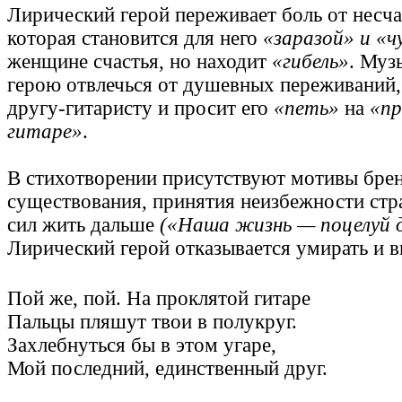
Лирический герой переживает боль от несч
которая становится для него
«заразой» и «ч
женщине счастья, но находит
«гибель»
. Муз
герою отвлечься от душевных переживаний,
другу-гитаристу и просит его
«петь»
на
«п
гитаре»
.
В стихотворении присутствуют мотивы бре
существования, принятия неизбежности стр
сил жить дальше
(«Наша жизнь — поцелуй д
Лирический герой отказывается умирать и вп
Пой же, пой. На проклятой гитаре
Пальцы пляшут твои в полукруг.
Захлебнуться бы в этом угаре,
Мой последний, единственный друг.