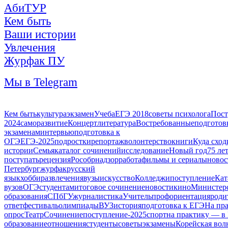
АбиТУР
Кем быть
Ваши истории
Увлечения
Журфак ПУ
Мы в Telegram
Кем быть
культура
экзамен
Учеба
ЕГЭ 2018
советы психолога
Пост
2024
саморазвитие
Концерт
литература
Востребованные
подготов
экзаменам
интервью
подготовка к
ОГЭ
ЕГЭ-2025
подростки
репортаж
волонтерство
книги
Куда сход
истории
Семья
каталог сочинений
исследование
Новый год
75 ле
поступать
рецензия
Рособрнадзор
работа
фильмы и сериалы
новос
Петербург
журфак
русский
язык
хобби
развлечения
вузы
искусство
Колледжи
поступление
Кат
вузов
ОГЭ
студентам
итоговое сочинение
новости
кино
Министер
образования
СПбГУ
журналистика
Учитель
профориентация
роди
ответ
фестиваль
олимпиады
ВУЗ
история
подготовка к ЕГЭ
На пр
опрос
Театр
Сочинение
поступление-2025
спорт
на практику — в
образование
отношения
студенты
советы
экзамены
Корейская вол