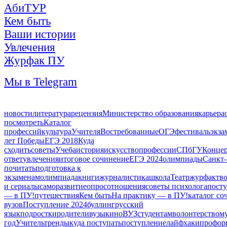
АбиТУР
Кем быть
Ваши истории
Увлечения
Журфак ПУ
Мы в Telegram
новости
литература
рецензия
Министерство образования
карьера
посмотреть
Каталог
профессий
культура
Учителя
Востребованные
ОГЭ
фестиваль
экза
лет Победы
ЕГЭ 2018
Куда
сходить
советы
Учеба
история
искусство
профессии
СПбГУ
Конце
ответ
увлечения
итоговое сочинение
ЕГЭ 2024
олимпиады
Санкт-
почитать
подготовка к
экзаменам
олимпиада
книги
журналистика
школа
Театр
журфак
тв
и сериалы
саморазвитие
опрос
отношения
советы психолога
пост
— в ПУ!
путешествия
Кем быть
На практику — в ПУ!
каталог с
вузов
Поступление 2024
буллинг
русский
язык
подростки
родители
вузы
кино
ВУЗ
студентам
волонтерство
м
год
Учитель
тренды
куда поступать
поступление
лайфхаки
профор