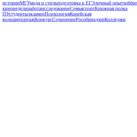
истории
МГУ
мода и стиль
подготовка к ЕГЭ
личный опыт
хобби
кинонедели
работа
исследование
Семья
спорт
Книжная полка
ПУ
студенты
экзамен
Психология
Корейская
волна
репортаж
Конкурс
Сочинение
Рособрнадзор
Колледжи