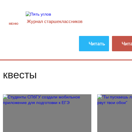
Журнал старшекласcников
МЕНЮ
Читать
Чит
квесты