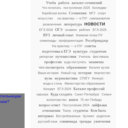
Учеба
работа
каталог сочинений
Что почитать
поступление-2025
Колледжи
Сочинение
Корейская волна
МГУ
спорт
искусство
на практику — в ПУ!
саморазвитие
новости
литература
развлечения
ОГЭ
ЕГЭ 2018
экзамен
рейтинг
ЕГЭ-2025
ВУЗ
личный опыт
Книжная полка ПУ
Рособрнадзор
олимпиады
профориентация
советы
На практику — в ПУ!
подготовка к ЕГЭ
культура
студентам
путешествия
репортаж
Учитель
фестиваль
профессии
экзамены
куда поступать
что посмотреть
образование
Каталог вузов
история
Ваши истории
Новый год
творчество
вузы
журналистика
СПбГУ
Конкурс
мода и стиль
Министерство образования
Каталог профессий
Концерт
ЕГЭ 2024
Куда сходить
карьера
Санкт-Петербург
Семья
книги
волонтерство
75 лет Победы
вопрос-ответ
лайфхаки
Поступление 2024
отношения
студенты
Кем быть
Театр
интервью
Востребованные
буллинг
родители
олимпиада
тренды
увлечения
русский язык