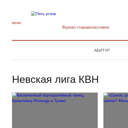
МЕНЮ
Журнал старшекласcников
АБИТУР
Невская лига КВН