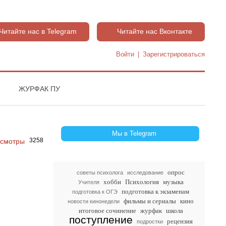
Читайте нас в Telegram
Читайте нас Вконтакте
Войти
|
Зарегистрироваться
ЖУРФАК ПУ
Мы в Telegram
3258
опрос
советы психолога
исследование
хобби
Психология
музыка
Учителя
подготовка к экзаменам
подготовка к ОГЭ
фильмы и сериалы
кино
новости кинонедели
итоговое сочинение
журфак
школа
поступление
рецензия
подростки