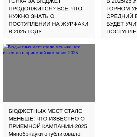
ГОНКА ЗА БЮДЖЕТ
В 2025/26
ПРОДОЛЖИТСЯ? ВСЕ, ЧТО
ГОРНОМ У
НУЖНО ЗНАТЬ О
СРЕДНИЙ 
ПОСТУПЛЕНИИ НА ЖУРФАКИ
БУДЕТ УЧ
В 2025 ГОДУ
ПОСТУПЛЕ
Рассказываем, сколько мест
БАЛЛАМИ 
выделено на «Журналистику»,
Нововведен
«Международную
интегральн
журналистику» и
ранее одоб
«Медиакоммуникации», а какие
РАО и Влад
новые правила появились для
абитуриентов
БЮДЖЕТНЫХ МЕСТ СТАЛО
МЕНЬШЕ: ЧТО ИЗВЕСТНО О
ПРИЕМНОЙ КАМПАНИИ-2025
Минобрнауки опубликовало