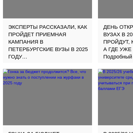
ЭКСПЕРТЫ РАССКАЗАЛИ, КАК
ДЕНЬ ОТК
ПРОЙДЕТ ПРИЕМНАЯ
ВУЗАХ В 20
КАМПАНИЯ В
ПРОЙДУТ, 
ПЕТЕРБУРГСКИЕ ВУЗЫ В 2025
А ГДЕ УЖЕ
ГОДУ
Подробный 
Из новшеств — рост
абитуриент
бюджетных мест и новые сроки
составила 
зачисления. ПУ уточнили,
Козлова
сократят ли выдачу льготных
образовательных кредитов для
абитуриентов не приоритетных
направлений