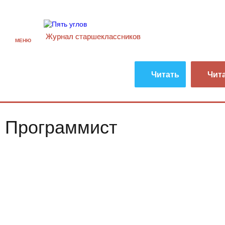
Журнал старшекласcников
МЕНЮ
Читать
Чит
Программист