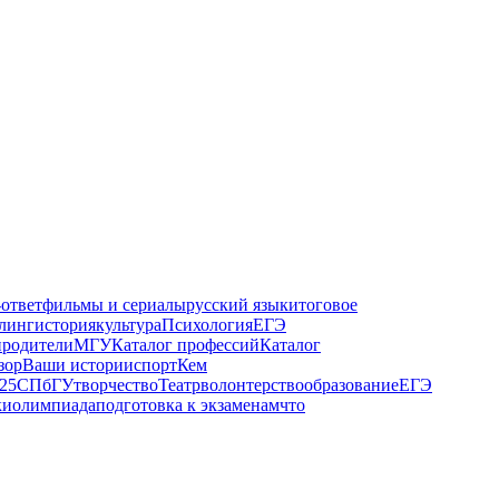
-ответ
фильмы и сериалы
русский язык
итоговое
линг
история
культура
Психология
ЕГЭ
и
родители
МГУ
Каталог профессий
Каталог
зор
Ваши истории
спорт
Кем
25
СПбГУ
творчество
Театр
волонтерство
образование
ЕГЭ
ки
олимпиада
подготовка к экзаменам
что