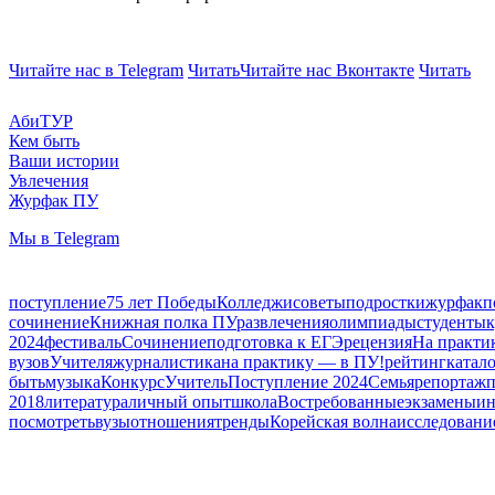
Читайте нас в Telegram
Читать
Читайте нас Вконтакте
Читать
АбиТУР
Кем быть
Ваши истории
Увлечения
Журфак ПУ
Мы в Telegram
поступление
75 лет Победы
Колледжи
советы
подростки
журфак
п
сочинение
Книжная полка ПУ
развлечения
олимпиады
студенты
к
2024
фестиваль
Сочинение
подготовка к ЕГЭ
рецензия
На практи
вузов
Учителя
журналистика
на практику — в ПУ!
рейтинг
катал
быть
музыка
Конкурс
Учитель
Поступление 2024
Семья
репортаж
2018
литература
личный опыт
школа
Востребованные
экзамены
ин
посмотреть
вузы
отношения
тренды
Корейская волна
исследовани