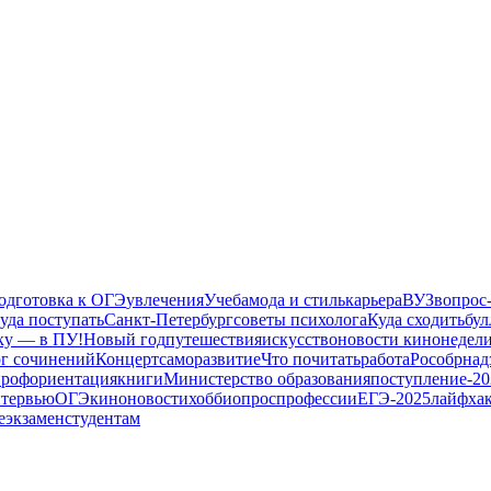
одготовка к ОГЭ
увлечения
Учеба
мода и стиль
карьера
ВУЗ
вопрос
уда поступать
Санкт-Петербург
советы психолога
Куда сходить
бул
ку — в ПУ!
Новый год
путешествия
искусство
новости кинонедел
ог сочинений
Концерт
саморазвитие
Что почитать
работа
Рособрнад
профориентация
книги
Министерство образования
поступление-20
тервью
ОГЭ
кино
новости
хобби
опрос
профессии
ЕГЭ-2025
лайфха
е
экзамен
студентам