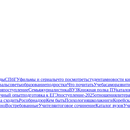
еды
СПбГУ
фильмы и сериалы
что посмотреть
студентам
новости к
валь
советы
образование
подростки
Что почитать
Учеба
саморазвит
ия
поступление
Семья
журналистика
ВУЗ
Книжная полка ПУ
катало
ичный опыт
подготовка к ЕГЭ
поступление-2025
отношения
литера
а сходить
Рособрнадзор
Кем быть
Психология
школа
книги
Корейск
ино
Востребованные
Учителя
итоговое сочинение
Каталог вузов
Уч