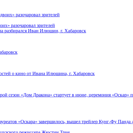
оих» разочаровал зрителей
ла разбирался Иван Илюшин, г. Хабаровск
абаровск
остей о кино от Ивана Илюшина, г. Хабаровск
орой сезон «Дом Дракона» стартует в июне, церемония «Оскар» 
лауреатов «Оскара» завершилось, вышел трейлер Кунг-Фу Панда