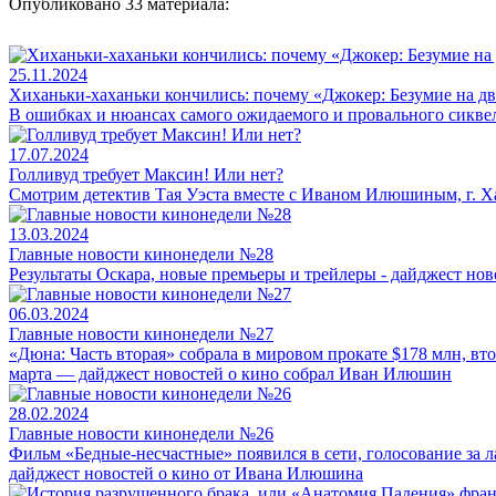
Опубликовано 33 материала:
25.11.2024
Хиханьки-хаханьки кончились: почему «Джокер: Безумие на дв
В ошибках и нюансах самого ожидаемого и провального сикве
17.07.2024
Голливуд требует Максин! Или нет?
Смотрим детектив Тая Уэста вместе с Иваном Илюшиным, г. Х
13.03.2024
Главные новости кинонедели №28
Результаты Оскара, новые премьеры и трейлеры - дайджест нов
06.03.2024
Главные новости кинонедели №27
«Дюна: Часть вторая» собрала в мировом прокате $178 млн, вт
марта — дайджест новостей о кино собрал Иван Илюшин
28.02.2024
Главные новости кинонедели №26
Фильм «Бедные-несчастные» появился в сети, голосование за 
дайджест новостей о кино от Ивана Илюшина