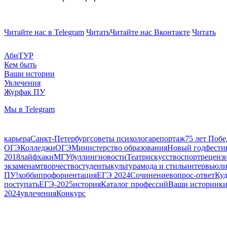
Читайте нас в Telegram
Читать
Читайте нас Вконтакте
Читать
АбиТУР
Кем быть
Ваши истории
Увлечения
Журфак ПУ
Мы в Telegram
карьера
Санкт-Петербург
советы психолога
репортаж
75 лет Поб
ОГЭ
Колледжи
ОГЭ
Министерство образования
Новый год
фести
2018
лайфхаки
МГУ
буллинг
новости
Театр
искусство
спорт
реценз
экзаменам
творчество
студенты
культура
мода и стиль
интервью
л
ПУ!
хобби
профориентация
ЕГЭ 2024
Сочинение
вопрос-ответ
Куд
поступать
ЕГЭ-2025
история
Каталог профессий
Ваши истории
к
2024
увлечения
Конкурс