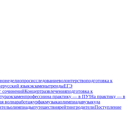
инонедели
опрос
исследование
волонтерство
подготовка к
ие
русский язык
экзамены
тренды
ЕГЭ
г сочинений
Концерт
развлечения
подготовка к
тура
экзамен
профессии
на практику — в ПУ!
На практику — в
ая волна
работа
журфак
музыка
олимпиада
вузы
куда
итель
олимпиады
путешествия
рейтинг
родители
Поступление