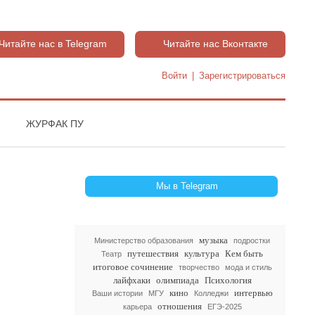
Читайте нас в Telegram
Читайте нас Вконтакте
Войти
|
Зарегистрироваться
ЖУРФАК ПУ
Мы в Telegram
музыка
Министерство образования
подростки
путешествия
культура
Кем быть
Театр
итоговое сочинение
творчество
мода и стиль
лайфхаки
олимпиада
Психология
кино
интервью
Ваши истории
МГУ
Колледжи
отношения
карьера
ЕГЭ-2025