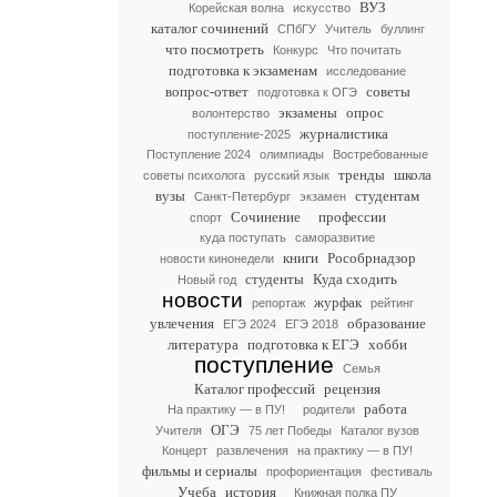
ВУЗ
Корейская волна
искусство
каталог сочинений
СПбГУ
Учитель
буллинг
что посмотреть
Конкурс
Что почитать
подготовка к экзаменам
исследование
вопрос-ответ
советы
подготовка к ОГЭ
экзамены
опрос
волонтерство
журналистика
поступление-2025
Поступление 2024
олимпиады
Востребованные
тренды
школа
советы психолога
русский язык
вузы
студентам
Санкт-Петербург
экзамен
Сочинение
профессии
спорт
куда поступать
саморазвитие
книги
Рособрнадзор
новости кинонедели
студенты
Куда сходить
Новый год
новости
журфак
репортаж
рейтинг
увлечения
образование
ЕГЭ 2024
ЕГЭ 2018
литература
подготовка к ЕГЭ
хобби
поступление
Семья
Каталог профессий
рецензия
работа
На практику — в ПУ!
родители
ОГЭ
Учителя
75 лет Победы
Каталог вузов
Концерт
развлечения
на практику — в ПУ!
фильмы и сериалы
профориентация
фестиваль
Учеба
история
Книжная полка ПУ